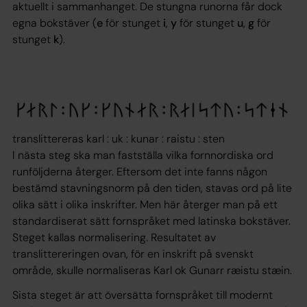
aktuellt i sammanhanget. De stungna runorna får dock
egna bokstäver (
e
för stunget
i
,
y
för stunget
u
,
g
för
stunget
k
).
translittereras karl : uk : kunar : raistu : sten
I nästa steg ska man fastställa vilka fornnordiska ord
runföljderna återger. Eftersom det inte fanns någon
bestämd stavningsnorm på den tiden, stavas ord på lite
olika sätt i olika inskrifter. Men här återger man på ett
standardiserat sätt fornspråket med latinska bokstäver.
Steget kallas normalisering. Resultatet av
translittereringen ovan, för en inskrift på svenskt
område, skulle normaliseras
Karl ok Gunarr ræistu stæin
.
Sista steget är att översätta fornspråket till modernt