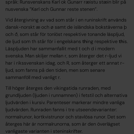
språk: Runsvenskans
Karl ok Gunarr ræistu stæin
blir på
nusvenska ”Karl och Gunnar reste stenen”.
Vid återgivning av vad som står i en runinskrift används
dansk-norskt
æ
och
ø
samt de isländska bokstäverna
þ
och
ð
, som står för tonlöst respektive tonande läspljud,
de ljud som
th
står för i engelskans
th
ing
respektive
th
is
.
Läspljuden har sammanfallit med
t
och
d
i modern
svenska. Man skiljer mellan
r
, som återger det r-ljud vi
har i rikssvenskan idag, och
R
, som återger ett annat r-
ljud, som fanns på den tiden, men som senare
sammanföll med vanligt
r
.
Till höger återges den vikingatida runraden, med
grundljuden (ljuden i runnamnen) i fetstil och alternativa
ljudvärden i kursiv. Parenteser markerar mindre vanliga
ljudvärden. Runraden fanns i tre utseendevarianter:
normalrunor, kortkvistrunor och stavlösa runor. Det som
återges här är normalrunorna, som är den överlägset
vanligaste varianten i steninskrifter.