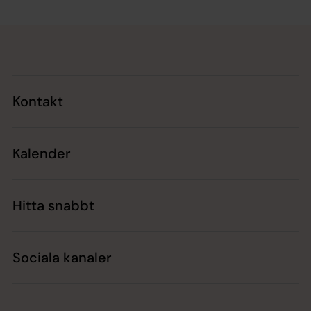
Tillbaka till toppen
Tillbaka till innehållet
Kontakt
Kalender
Hitta snabbt
Sociala kanaler