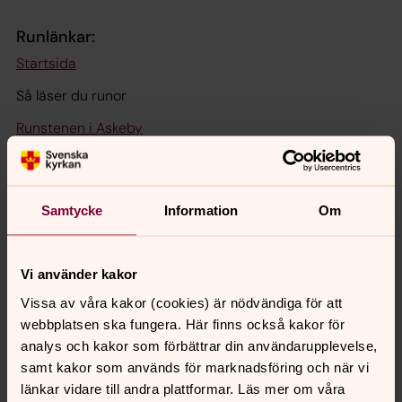
Runlänkar:
Startsida
Så läser du runor
Runstenen i Askeby
Runstenen i Gistad
Runstenen i Lillkyrka
Samtycke
Information
Om
Runstenen i Rystad
Runstenarna i Törnevalla
Vi använder kakor
Runstenen i Vårdsberg
Vissa av våra kakor (cookies) är nödvändiga för att
Runstenen i Östra Harg
webbplatsen ska fungera. Här finns också kakor för
analys och kakor som förbättrar din användarupplevelse,
Runinskriften i Östra Skrukeby
samt kakor som används för marknadsföring och när vi
länkar vidare till andra plattformar. Läs mer om våra