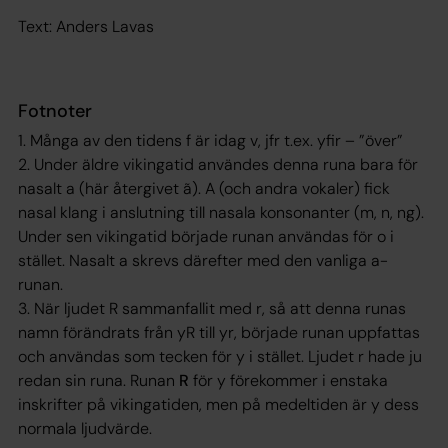
Text: Anders Lavas
Fotnoter
1. Många av den tidens
f
är idag
v
, jfr t.ex.
yfir
– ”över”
2. Under äldre vikingatid användes denna runa bara för
nasalt
a
(här återgivet
ã
).
A
(och andra vokaler) fick
nasal klang i anslutning till nasala konsonanter (
m
,
n
,
ng
).
Under sen vikingatid började runan användas för
o
i
stället. Nasalt
a
skrevs därefter med den vanliga a-
runan.
3. När ljudet
R
sammanfallit med
r
, så att denna runas
namn förändrats från
yR
till
yr
, började runan uppfattas
och användas som tecken för
y
i stället. Ljudet
r
hade ju
redan sin runa. Runan
R
för
y
förekommer i enstaka
inskrifter på vikingatiden, men på medeltiden är
y
dess
normala ljudvärde.