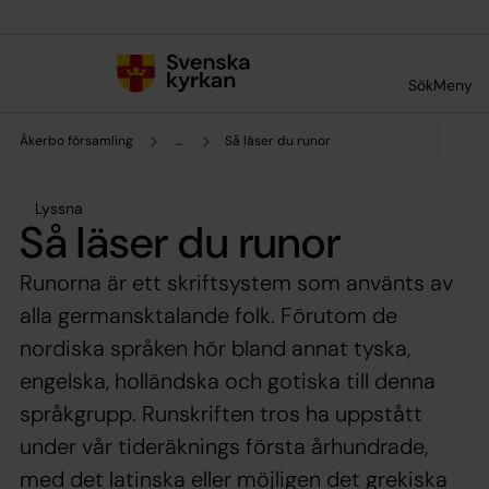
Till innehållet
Till undermeny
Sök
Meny
Åkerbo församling
...
Så läser du runor
Lyssna
Så läser du runor
Runorna är ett skriftsystem som använts av
alla germansktalande folk. Förutom de
nordiska språken hör bland annat tyska,
engelska, holländska och gotiska till denna
språkgrupp. Runskriften tros ha uppstått
under vår tideräknings första århundrade,
med det latinska eller möjligen det grekiska