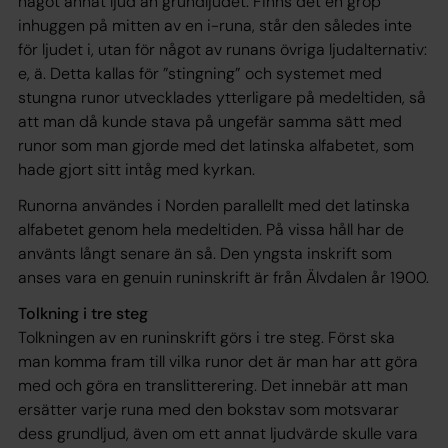
något annat ljud än grundljudet. Finns det en grop
inhuggen på mitten av en i-runa, står den således inte
för ljudet
i
, utan för något av runans övriga ljudalternativ:
e
,
ä
. Detta kallas för ”stingning” och systemet med
stungna runor utvecklades ytterligare på medeltiden, så
att man då kunde stava på ungefär samma sätt med
runor som man gjorde med det latinska alfabetet, som
hade gjort sitt intåg med kyrkan.
Runorna användes i Norden parallellt med det latinska
alfabetet genom hela medeltiden. På vissa håll har de
använts långt senare än så. Den yngsta inskrift som
anses vara en genuin runinskrift är från Älvdalen år 1900.
Tolkning i tre steg
Tolkningen av en runinskrift görs i tre steg. Först ska
man komma fram till vilka runor det är man har att göra
med och göra en translitterering. Det innebär att man
ersätter varje runa med den bokstav som motsvarar
dess grundljud, även om ett annat ljudvärde skulle vara