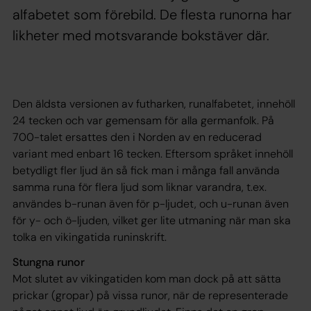
alfabetet som förebild. De flesta runorna har
likheter med motsvarande bokstäver där.
Den äldsta versionen av futharken, runalfabetet, innehöll
24 tecken och var gemensam för alla germanfolk. På
700-talet ersattes den i Norden av en reducerad
variant med enbart 16 tecken. Eftersom språket innehöll
betydligt fler ljud än så fick man i många fall använda
samma runa för flera ljud som liknar varandra, t.ex.
användes b-runan även för p-ljudet, och u-runan även
för y- och ö-ljuden, vilket ger lite utmaning när man ska
tolka en vikingatida runinskrift.
Stungna runor
Mot slutet av vikingatiden kom man dock på att sätta
prickar (gropar) på vissa runor, när de representerade