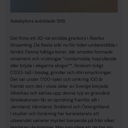
Askebykors avbildade 1916.
Det finns ett 30-tal smidda gravkors i Åkerbo
församling. De flesta står nu för tiden undanställda i
förråd. Denna folkliga konst, där smeden formade
ornament och vridningar ”rundsmidda, hoprullande
eller böjda i eleganta slingor”*, förekom tidigt
(1200-tal) i beslag, grindar och dörrsmyckningar.
Det var under 1700-talet och omkring 100 år
framåt som det i vissa delar av Sverige började
tillverkas och sättas upp denna typ av gravvård.
Smideskorsen får en spridning framför allt i
Jämtland, Värmland, Småland och Östergötland.
I studier och forskning har konstaterats att
utseendet varierar mycket beroende på från vilket
landskap de kommer. Man kan säga att de har sin