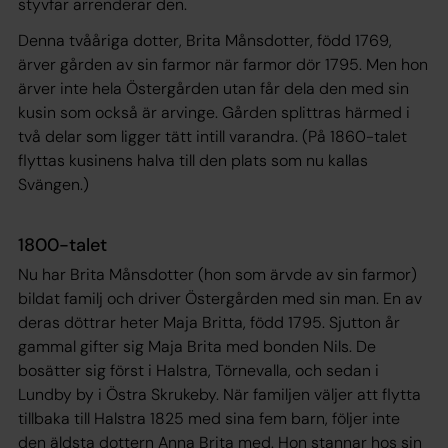
styvfar arrenderar den.
Denna tvååriga dotter, Brita Månsdotter, född 1769,
ärver gården av sin farmor när farmor dör 1795. Men hon
ärver inte hela Östergården utan får dela den med sin
kusin som också är arvinge. Gården splittras härmed i
två delar som ligger tätt intill varandra. (På 1860-talet
flyttas kusinens halva till den plats som nu kallas
Svängen.)
1800-talet
Nu har Brita Månsdotter (hon som ärvde av sin farmor)
bildat familj och driver Östergården med sin man. En av
deras döttrar heter Maja Britta, född 1795. Sjutton år
gammal gifter sig Maja Brita med bonden Nils. De
bosätter sig först i Halstra, Törnevalla, och sedan i
Lundby by i Östra Skrukeby. När familjen väljer att flytta
tillbaka till Halstra 1825 med sina fem barn, följer inte
den äldsta dottern Anna Brita med. Hon stannar hos sin