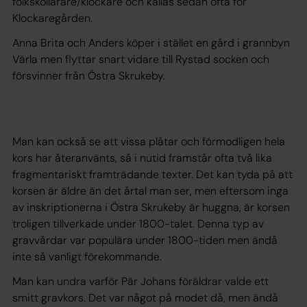
folkskollärare/klockare och kallas sedan ofta för
Klockaregården.
Anna Brita och Anders köper i stället en gård i grannbyn
Värla men flyttar snart vidare till Rystad socken och
försvinner från Östra Skrukeby.
Man kan också se att vissa plåtar och förmodligen hela
kors har återanvänts, så i nutid framstår ofta två lika
fragmentariskt framträdande texter. Det kan tyda på att
korsen är äldre än det årtal man ser, men eftersom inga
av inskriptionerna i Östra Skrukeby är huggna, är korsen
troligen tillverkade under 1800-talet. Denna typ av
gravvårdar var populära under 1800-tiden men ändå
inte så vanligt förekommande.
Man kan undra varför Pär Johans föräldrar valde ett
smitt gravkors. Det var något på modet då, men ändå