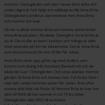
mormor i Östergården som den i vevan blivit änka och
under några år haft hjälp och sällskap av lilla Anna Brita.
Östergårdens jordbruk utarrenderas men Anna Brita
och mormor bor kvar.
Då har vi alltså mormor Brita och hennes dotterdotter
Anna Brita på plats i Skrukeby Östergård. Anna Britta är
sju år. Det kryllar av barn i kyrkbyn och många är släkt
med varandra så hon har lekkamrater. Det är Anna Brita
som ska komma att bli mor till lille Pär Johan.
Anna Brita växer upp, gifter sig med Anders, som
kommit som dräng från Svinstad (Bankekind) och de
båda blir kvar i Östergården. Och strax skänker mormor
gården till Anna Brita och hennes man. Två flickor föds i
rask takt, sedan kommer sonen Pär Johan. Åren efter
sonens död föds två flickor till. Mormor Brita är kvar hos
dem till 1848 då hon somnar in vid 79 års ålder.
Östergården säljs 1855 till socknens