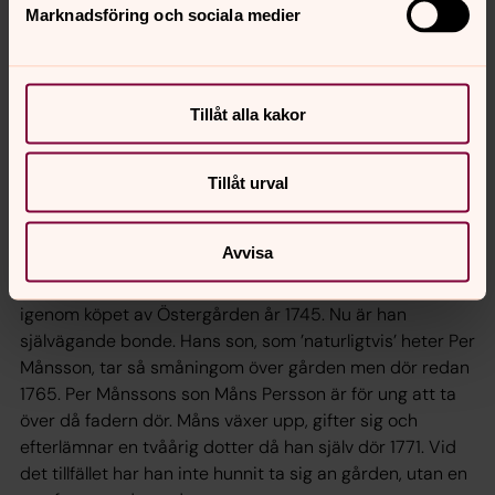
Den första som vi över huvud taget vet namnet på är
Marknadsföring och sociala medier
bonden Per Larsson i Östergården, nämnd ca 1650. Han
arrenderar gården av kronan (staten). Trettio år senare
går arrendet över till hans son Måns Persson.
Tillåt alla kakor
1700-talet
I mitten av 1700-talet blir det möjligt för arrenderande
Tillåt urval
bönder att köpa loss sina gårdar av kronan, men det är
en omständlig och kostsam procedur. Hur Måns Persson
Avvisa
får ihop slantarna vet vi inte, men han omnämns i de
gamla dokumenten som en klok och driftig man och får
igenom köpet av Östergården år 1745. Nu är han
självägande bonde. Hans son, som ’naturligtvis’ heter Per
Månsson, tar så småningom över gården men dör redan
1765. Per Månssons son Måns Persson är för ung att ta
över då fadern dör. Måns växer upp, gifter sig och
efterlämnar en tvåårig dotter då han själv dör 1771. Vid
det tillfället har han inte hunnit ta sig an gården, utan en