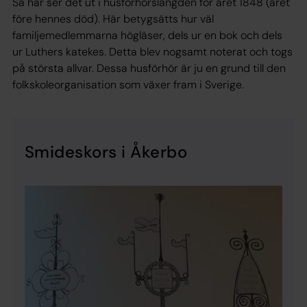
Så här ser det ut i husförhörslängden för året 1848 (året
före hennes död). Här betygsätts hur väl
familjemedlemmarna högläser, dels ur en bok och dels
ur Luthers katekes. Detta blev nogsamt noterat och togs
på största allvar. Dessa husförhör är ju en grund till den
folkskoleorganisation som växer fram i Sverige.
Smideskors i Åkerbo