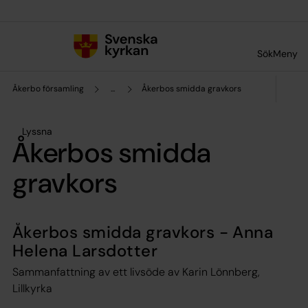
Till innehållet
Till undermeny
Sök
Meny
Åkerbo församling
...
Åkerbos smidda gravkors
Lyssna
Åkerbos smidda
gravkors
Åkerbos smidda gravkors - Anna
Helena Larsdotter
Sammanfattning av ett livsöde av Karin Lönnberg,
Lillkyrka