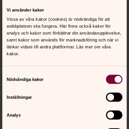
Östra Skrukeby och slog sig ner i Rystad socken.
Vi använder kakor
Mamma Anna Brita kände till sin familjs långa historia i
Skrukeby Östergård. Hon hade bott med sin mormor där
Vissa av våra kakor (cookies) är nödvändiga för att
och man kan gissa att de två stod varandra mycket
webbplatsen ska fungera. Här finns också kakor för
nära.
analys och kakor som förbättrar din användarupplevelse,
samt kakor som används för marknadsföring och när vi
länkar vidare till andra plattformar. Läs mer om våra
Släktens historia
kakor.
Pär Johan, som dog två år gammal, var åtminstone den
åttonde generationen som bodde i Östergården i
Skrukeby by i Östra Skrukeby socken.
Samtyckesval
Nödvändiga kakor
Vi börjar så långt bakåt i tiden vi kan komma. Med
samma släkt och samma gård. Dessutom i stor
utsträckning samma namn! Måns och Per återkommer
Inställningar
ofta, för att inte tala om Brita och Anna!
Analys
1600-talet