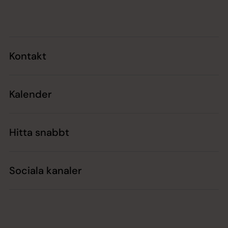
Tillbaka till toppen
Tillbaka till innehållet
Kontakt
Kalender
Hitta snabbt
Sociala kanaler