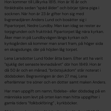
Hon kommer till Lillkyrka 1815. Hon är 16 år och
föräldralös sedan ”späd ålder” och börjar tjäna piga i
socknen. När hon är 23 år gifter hon sig med
livgrenadjären Anders Lund och bosätter sig i
Pipartorpet, Nedre Lundby. Man kan idag se rester av
torpgrunden och fruktträd. Pipartorpet låg nära kyrkan.
Åker man in på Lundbyvägen längs kyrkan och
kyrkogården så kommer man snart fram, på höger sida
en skogsdunge, där på höjden låg torpet.
Lena Larsdotter Lund föder åtta barn. Efter att ha varit
”sjuklig det senaste levnadsåret” dör hon 1849. Hon är
då 50 år och en månad, ”bröstsjukdom” står noterat i
dödsboken. Begravningen är den 27 maj, Lena
efterlämnar tre söner och en dotter samt maken Anders.
Har man uppgift om namn, födelse- eller dödsdag på en
människa som levt på orten kan man hitta uppgifter i
gamla tiders ”folkbokföring” , kyrkböcker.