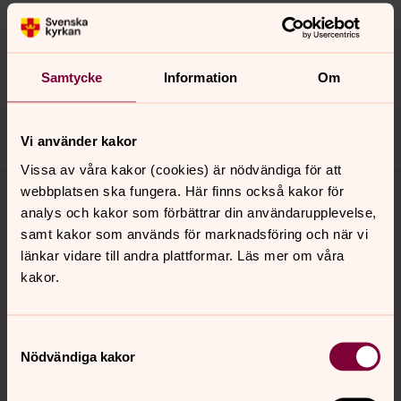
Senast ändrad 24 april 2024
Synpunkter eller frågor på sidans
innehåll?
Samtycke
Information
Om
ahus.forsamling@svenskakyrkan.se
Dela
Vi använder kakor
Vissa av våra kakor (cookies) är nödvändiga för att
Tillbaka till toppen
Tillbaka till innehållet
webbplatsen ska fungera. Här finns också kakor för
analys och kakor som förbättrar din användarupplevelse,
samt kakor som används för marknadsföring och när vi
länkar vidare till andra plattformar. Läs mer om våra
Kontakt
kakor.
Kalender
Samtyckesval
Nödvändiga kakor
Hitta snabbt