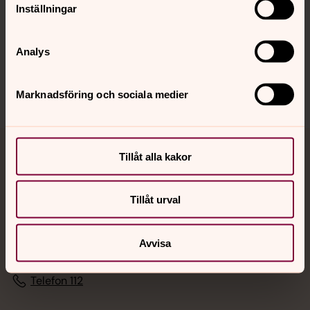
Inställningar
Sociala kanaler
Analys
Marknadsföring och sociala medier
Tillåt alla kakor
Jourhavande präst
Akut samtals- och krisstöd. Prata eller chatta anonymt
Tillåt urval
med en präst på kvällar och nätter.
Avvisa
Chatt
Digitalt brev
Telefon 112