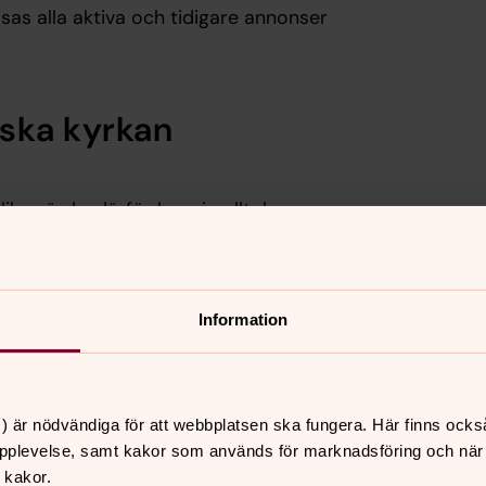
sas alla aktiva och tidigare annonser
ska kyrkan
ika värde, därför har vi nolltolerans
sida eller kommenterar på Act Svenska
 gemenskapsregler. Våra konton, sidor
Information
ra redaktörer besvarar kommentarer
v reglerna har brutits.
ma att spärras/blockeras. Vid
) är nödvändiga för att webbplatsen ska fungera. Här finns ocks
sen.
pplevelse, samt kakor som används för marknadsföring och när vi
 kakor.