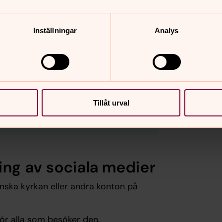
...
Inställningar
Analys
för respektive sociala
Tillåt urval
gifter eller dataskydd?
ing av sociala medier
nska kyrkan eller andra konton på
för alla som besöker den.