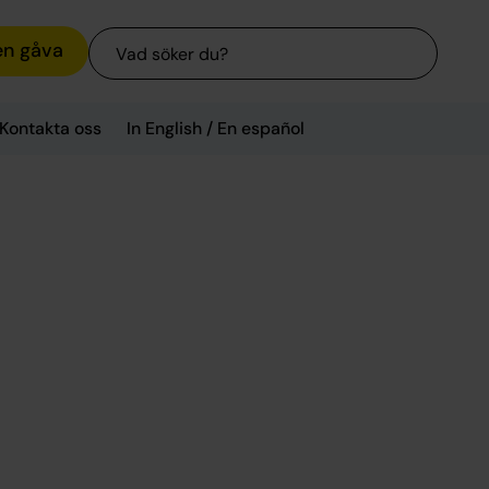
Sök
en gåva
Kontakta oss
In English / En español