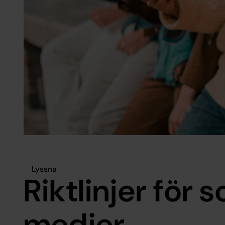
Lyssna
Riktlinjer för s
medier