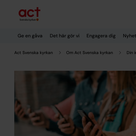
Till innehållet
Till undermeny
Ge en gåva
Det här gör vi
Engagera dig
Nyhet
Act Svenska kyrkan
Om Act Svenska kyrkan
Din i