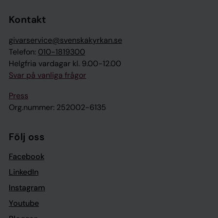
Tillbaka till toppen
Tillbaka till innehållet
Kontakt
givarservice@svenskakyrkan.se
Telefon:
010-1819300
Helgfria vardagar kl. 9.00-12.00
Svar på vanliga frågor
Press
Org.nummer: 252002-6135
Följ oss
Facebook
LinkedIn
Instagram
Youtube