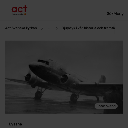
Till innehållet
Till undermeny
Sök
Meny
Act Svenska kyrkan
...
Djupdyk i vår historia och framtid
Lyssna