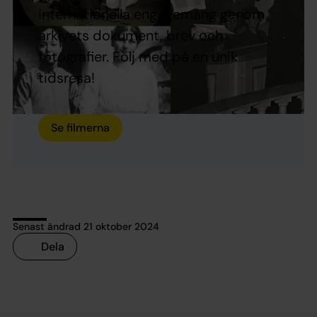
internationella engagemang genom
arkivets dokument, brev och
fotografier. Följ med på en unik
tidsresa!
Se filmerna
Senast ändrad 21 oktober 2024
Dela