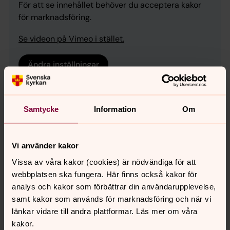
För att se innehållet behöver du acceptera kakor
för marknadsföring.
Se videon på Vimeo i stället.
Ändra inställningar
Samtycke
Information
Om
Religionsmöten som fredspunkter
och konfliktskapare – lärdomar
från det lokala och globala
Vi använder kakor
Hur kan vi som religiösa aktörer vara med och bygga
Vissa av våra kakor (cookies) är nödvändiga för att
förståelse och fred genom att mötas över
webbplatsen ska fungera. Här finns också kakor för
religionsgränser – här i Sverige och globalt?
analys och kakor som förbättrar din användarupplevelse,
samt kakor som används för marknadsföring och när vi
I samtalet deltar
Åsa Nausner
, strateg i Örebro pastorat
länkar vidare till andra plattformar. Läs mer om våra
och
Tomas Lindgren
, professor i religionspsykologi vid
kakor.
Umeå universitet. Samtalsledare:
Anna Hjälm
, direktor