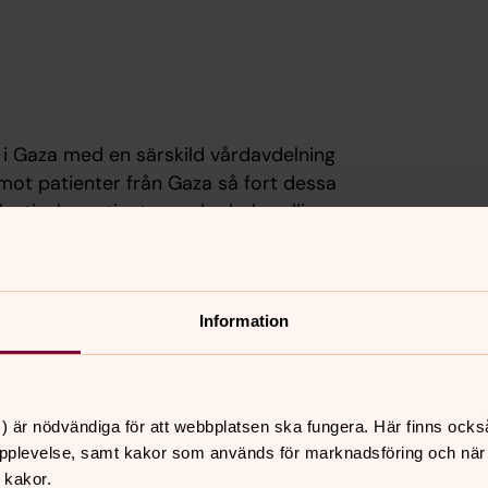
 i Gaza med en särskild vårdavdelning
emot patienter från Gaza så fort dessa
alestinska patienter under behandling
ediciner.
 kvinnorna i deras hembyar, för
 bröstcancer, som är den näst
Information
nor.
m ger rådgivning åt patienter och
) är nödvändiga för att webbplatsen ska fungera. Här finns ocks
ör behandling av diabetes och en för
pplevelse, samt kakor som används för marknadsföring och när vi
 kakor.