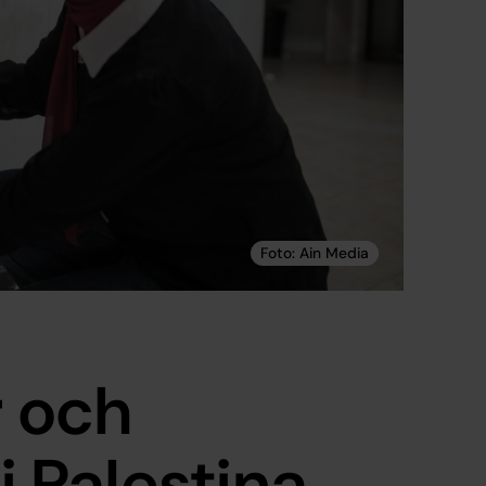
r och
 i Palestina