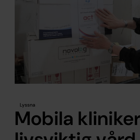
Lyssna
Mobila klinike
livsviktig vård