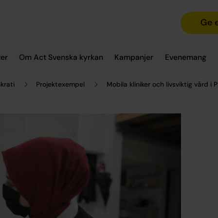
Ge 
er
Om Act Svenska kyrkan
Kampanjer
Evenemang
krati
Projektexempel
Mobila kliniker och livsviktig vård i 