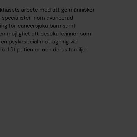
jukhusets arbete med att ge människor
nns specialister inom avancerad
ing för cancersjuka barn samt
en möjlighet att besöka kvinnor som
ven en psykosocial mottagning vid
öd åt patienter och deras familjer.