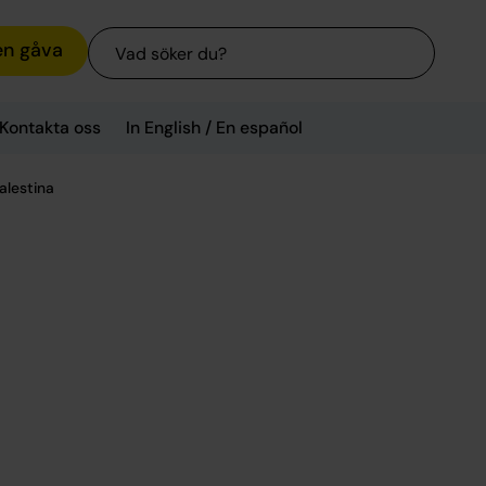
Sök
en gåva
Kontakta oss
In English / En español
Palestina