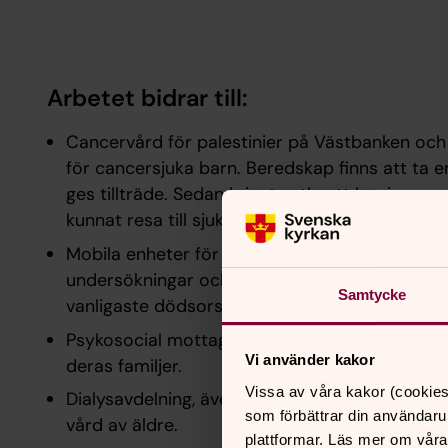
Arbetet bidrar till:
Cancervård för palestinier på Västbanken och
för cancersjuka barn. Beredskap finns att ta 
ges tillträde. Sedan krigets utbrott har inga p
kunnat resa till sjukhuset för att få vård och m
Mobila enheter för mammografi som söker upp
undersökningar och för att sprida kunskap om
Samtycke
vanligaste dödsorsaken bland palestinska kvin
Psykosocial mottagning med socialarbetare so
Vi använder kakor
deras familjer.
Vissa av våra kakor (cookies
Dialysavdelning, även för barn, en avdelning f
som förbättrar din användaru
vård av äldre.
plattformar. Läs mer om våra