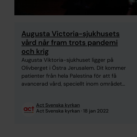
Augusta Victoria-sjukhusets
vård når fram trots pandemi
och krig
Augusta Viktoria-sjukhuset ligger på
Olivberget i Östra Jerusalem. Dit kommer
patienter från hela Palestina för att få
avancerad vård, speciellt inom området
diabetes och cancer. Förutom vården som
kan ges på Olivberget har sjukhuset
Act Svenska kyrkan
mobila enheter som når människor i
Act Svenska kyrkan
18 jan 2022
Palestina, samt utbildar vårdpersonal som
kan jobba på andra vårdenheter. Stora
behov av tillgänglig sjukvård ...