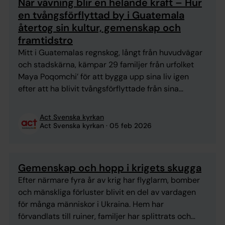
När vävning blir en helande kraft – Hur
en tvångsförflyttad by i Guatemala
återtog sin kultur, gemenskap och
framtidstro
Mitt i Guatemalas regnskog, långt från huvudvägar
och stadskärna, kämpar 29 familjer från urfolket
Maya Poqomchi’ för att bygga upp sina liv igen
efter att ha blivit tvångsförflyttade från sina
förfäders land i Panchisivic, Baja Verapaz. En dryg
timmes vandring längs leriga stigar leder fram till
Act Svenska kyrkan
platsen där de nu bor – i enkla skjul ...
Act Svenska kyrkan
05 feb 2026
Gemenskap och hopp i krigets skugga
Efter närmare fyra år av krig har flyglarm, bomber
och mänskliga förluster blivit en del av vardagen
för många människor i Ukraina. Hem har
förvandlats till ruiner, familjer har splittrats och