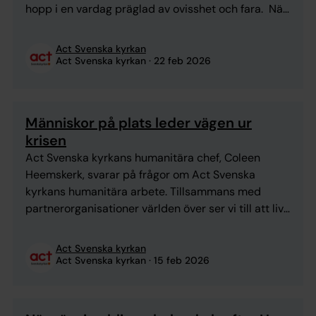
hopp i en vardag präglad av ovisshet och fara. När
jag tänker tillbaka på mitt senaste
besök till Ukraina sommaren 2025 slås jag av hur
Act Svenska kyrkan
overkligt det känns. Den extrema kylan som våra
Act Svenska kyrkan
22 feb 2026
partnerkollegor vittnar om står i ...
Människor på plats leder vägen ur
krisen
Act Svenska kyrkans humanitära chef, Coleen
Heemskerk, svarar på frågor om Act Svenska
kyrkans humanitära arbete. Tillsammans med
partnerorganisationer världen över ser vi till att liv
räddas, att nöd lindras och att människor får
möjlighet att resa sig starkare efter kriser. Fler
Act Svenska kyrkan
än 300 miljoner människor lever i djup kris på
Act Svenska kyrkan
15 feb 2026
grund av krig och katastrofer. ...