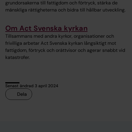
grundorsakerna till fattigdom och förtryck, stärka de
mänskliga rättigheterna och bidra till hållbar utveckling.
Om Act Svenska kyrkan
Tillsammans med andra kyrkor, organisationer och
frivilliga arbetar Act Svenska kyrkan långsiktigt mot
fattigdom, förtryck och orättvisor och agerar snabbt vid
katastrofer.
Senast ändrad 3 april 2024
Dela
Tillbaka till toppen
Tillbaka till innehållet