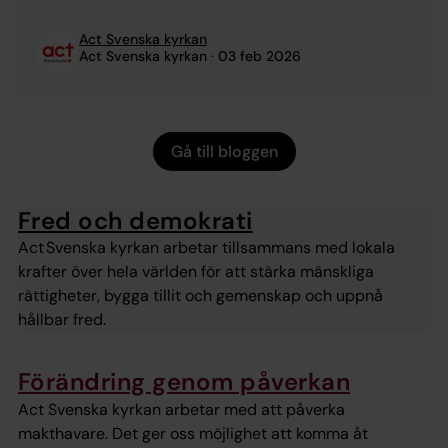
tryggheten försvunnit, ibland över en natt. Mellan
åtta och tio miljoner saknar värme, el eller vatten
Act Svenska kyrkan
och Ukraina går igenom sin svåraste krigsvinter
Act Svenska kyrkan
03 feb 2026
hittills. ...
Gå till bloggen
Fred och demokrati
Act Svenska kyrkan arbetar tillsammans med lokala
krafter över hela världen för att stärka mänskliga
rättigheter, bygga tillit och gemenskap och uppnå
hållbar fred.
Förändring genom påverkan
Act Svenska kyrkan arbetar med att påverka
makthavare. Det ger oss möjlighet att komma åt