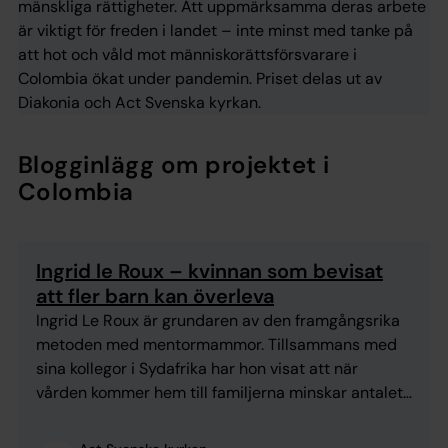
mänskliga rättigheter. Att uppmärksamma deras arbete
är viktigt för freden i landet – inte minst med tanke på
att hot och våld mot människorättsförsvarare i
Colombia ökat under pandemin. Priset delas ut av
Diakonia och Act Svenska kyrkan.
Blogginlägg om projektet i
Colombia
Ingrid le Roux – kvinnan som bevisat
att fler barn kan överleva
Ingrid Le Roux är grundaren av den framgångsrika
metoden med mentormammor. Tillsammans med
sina kollegor i Sydafrika har hon visat att när
vården kommer hem till familjerna minskar antalet
undernärda barn. Mentormammor räddar liv! Vi har
rest till Sydafrika för att under några dagar