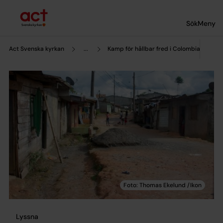
Till innehållet
Till undermeny
Sök
Meny
Act Svenska kyrkan
...
Kamp för hållbar fred i Colombia
Lyssna