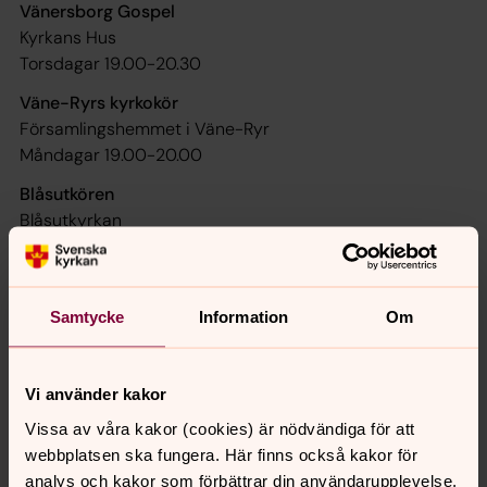
Vänersborg Gospel
Kyrkans Hus
Torsdagar 19.00-20.30
Väne-Ryrs kyrkokör
Församlingshemmet i Väne-Ryr
Måndagar 19.00-20.00
Blåsutkören
Blåsutkyrkan
Tisdagar 18.30-20
Samtycke
Information
Om
Vi använder kakor
Vissa av våra kakor (cookies) är nödvändiga för att
Senast ändrad 3 februari 2023
Synpunkter eller frågor på sidans
webbplatsen ska fungera. Här finns också kakor för
innehåll?
analys och kakor som förbättrar din användarupplevelse,