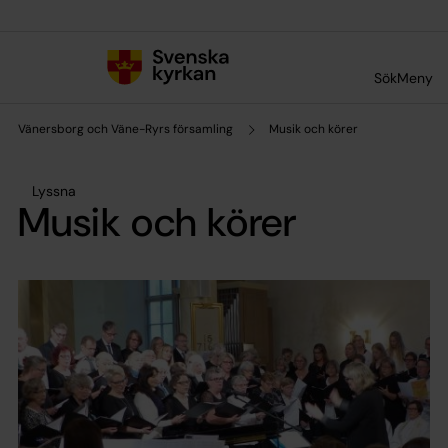
Till innehållet
Till undermeny
Sök
Meny
Vänersborg och Väne-Ryrs församling
Musik och körer
Lyssna
Musik och körer