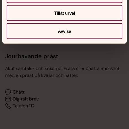
Sociala kanaler
Tillåt urval
Avvisa
Jourhavande präst
Akut samtals- och krisstöd. Prata eller chatta anonymt
med en präst på kvällar och nätter.
Chatt
Digitalt brev
Telefon 112