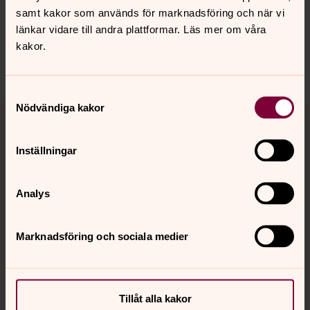
samt kakor som används för marknadsföring och när vi
vanersborg.pastorat@svenskakyrkan.se
länkar vidare till andra plattformar. Läs mer om våra
Dela
kakor.
Samtyckesval
Nödvändiga kakor
Tillbaka till toppen
Tillbaka till innehållet
Inställningar
Kontakt
Analys
Kalender
Marknadsföring och sociala medier
Hitta snabbt
Tillåt alla kakor