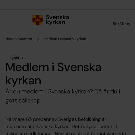
Till innehållet
Till undermeny
Sök
Meny
Nässjö pastorat
Medlem i Svenska kyrkan
Lyssna
Medlem i Svenska
kyrkan
Är du medlem i Svenska kyrkan? Då är du i
gott sällskap.
Närmare 65 procent av Sveriges befolkning är
medlemmar i Svenska kyrkan. Det betyder nära 6,3
miljoner medlemmar. I Nässjö pastorat är motsvarande