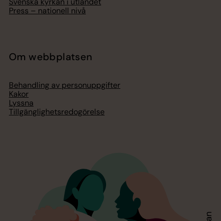
Svenska kyrkan i utlandet
Press – nationell nivå
Om webbplatsen
Behandling av personuppgifter
Kakor
Lyssna
Tillgänglighetsredogörelse