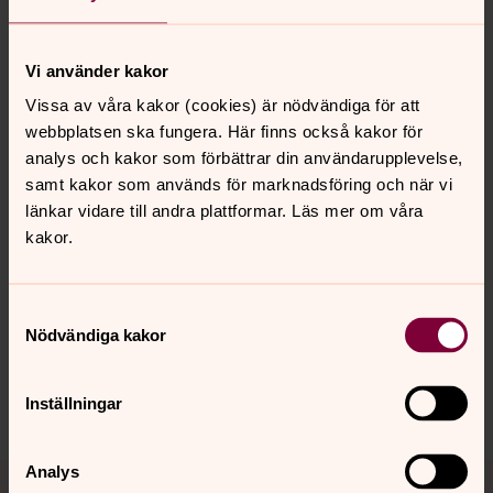
Arbetsledare vaktmästeriet, Hallsbergs församling
Direkt:
0582-156 81
Vi använder kakor
hille.griepentrog@svenskakyrkan.se
E-post:
Vissa av våra kakor (cookies) är nödvändiga för att
webbplatsen ska fungera. Här finns också kakor för
analys och kakor som förbättrar din användarupplevelse,
samt kakor som används för marknadsföring och när vi
länkar vidare till andra plattformar. Läs mer om våra
Senast ändrad 26 september 2024
kakor.
Synpunkter eller frågor på sidans
innehåll?
Samtyckesval
hallsbergs.forsamling@svenskakyrkan.se
Nödvändiga kakor
Dela
Inställningar
Tillbaka till toppen
Tillbaka till innehållet
Analys