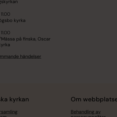
gskyrkan
 11.00
ögsbo kyrka
 11.00
Mässa på finska, Oscar
kyrka
kommande händelser
ka kyrkan
Om webbplats
örsamling
Behandling av