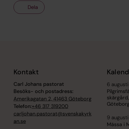
Dela
Tillbaka till toppen
Tillbaka till innehållet
Kontakt
Kalend
Carl Johans pastorat
6 augusti
Besöks- och postadress:
Pilgrimsf
skärgård,
Amerikagatan 2, 41463 Göteborg
Götebor
Telefon:
+46 317 319200
carljohan.pastorat@svenskakyrk
9 augusti
an.se
Mässa i 