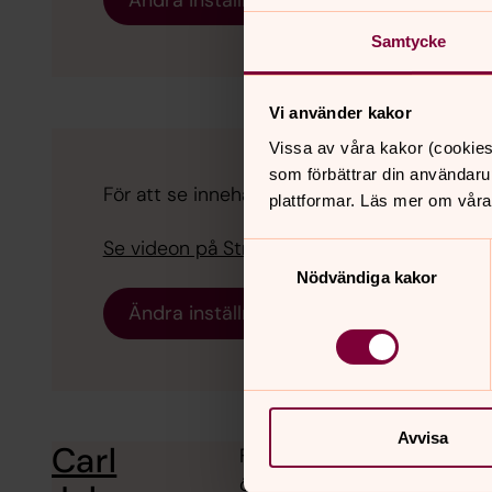
Samtycke
Vi använder kakor
Vissa av våra kakor (cookies
som förbättrar din användaru
För att se innehållet behöver du acceptera ka
plattformar. Läs mer om våra
Se videon på Streamio i stället.
Samtyckesval
Nödvändiga kakor
Ändra inställningar
Avvisa
Carl
Från Linnégatan till Röda ste
öppenhet och erbjuda gemen