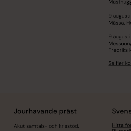
Masthug
9 augusti
Mässa, H
9 augusti
Messuun/
Fredriks 
Se fler 
Jourhavande präst
Svens
Hitta f
Akut samtals- och krisstöd.