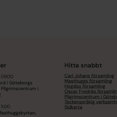
er
Hitta snabbt
Carl Johans församling
 09.00
Masthuggs församling
ärd i Göteborgs
Högsbo församling
 Pilgrimscentrum i
Oscar Fredriks församli
g
Pilgrimscentrum i Göte
Teckenspråkig verksamh
 11.00
Sidkarta
Masthuggskyrkan,