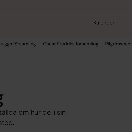
Kalender
huggs församling
Oscar Fredriks församling
Pilgrimscen
g
tällda om hur de, i sin
stöd.