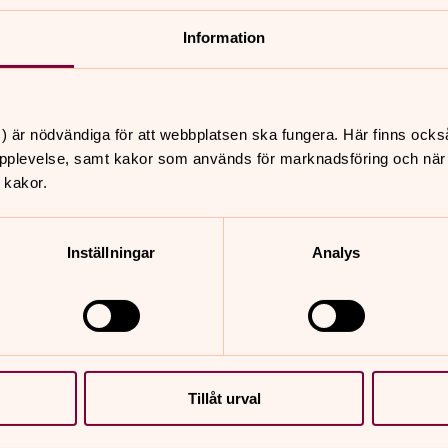
Information
) är nödvändiga för att webbplatsen ska fungera. Här finns ocks
pplevelse, samt kakor som används för marknadsföring och när vi
kor för inställningar.
 kakor.
Inställningar
Analys
Tillåt urval
n och från Marconigatan till Göta älv vill de fyra försam
skap. Oavsett vilken av församlingarna du besöker är 