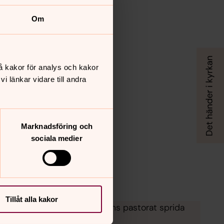
Om
å kakor för analys och kakor
 länkar vidare till andra
Marknadsföring och
sociala medier
Tillåt alla kakor
lingarna som ingår i Carl Johans pastorat sprida
du välkommen som du är.