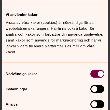
Kyrkan uppfördes 1969 efter ritningar av arkitekten Lars
Erik Havstad
Vi använder kakor
2019 byggdes kyrkan om för att även innehålla kyrksal,
Vissa av våra kakor (cookies) är nödvändiga för att
lokal för barnverksamhet samt arbetsrum för kantor.
webbplatsen ska fungera. Här finns också kakor för
Samtidigt monterades solceller på södra yttertaket.
analys och kakor som förbättrar din användarupplevelse,
samt kakor som används för marknadsföring och när vi
länkar vidare till andra plattformar. Läs mer om våra
kakor.
Senast ändrad 5 mars 2024
Synpunkter eller frågor på sidans
innehåll?
Samtyckesval
Nödvändiga kakor
ovre.alvdals.forsamling@svenskakyrkan.se
Dela
Inställningar
Analys