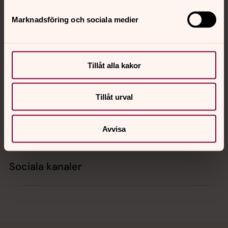
Tillbaka till toppen
Tillbaka till innehållet
Marknadsföring och sociala medier
Kontakt
Tillåt alla kakor
Kalender
Tillåt urval
Hitta snabbt
Avvisa
Sociala kanaler