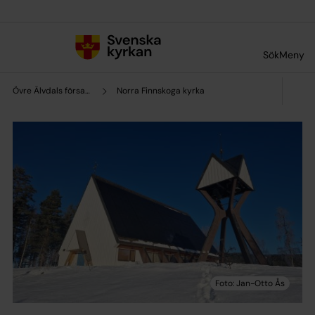
Till innehållet
Till undermeny
Sök
Meny
Övre Älvdals församling
Norra Finnskoga kyrka