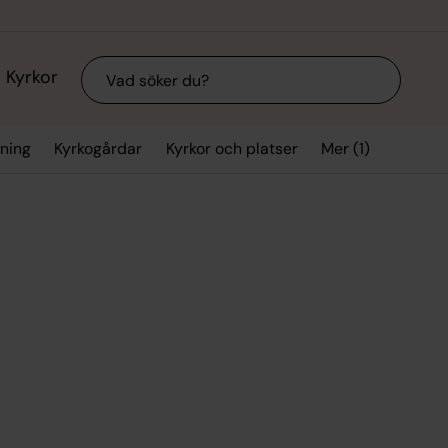
Sök
Kyrkor
Mer (1)
vning
Kyrkogårdar
Kyrkor och platser