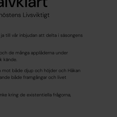
älvklart"
stens Livsviktigt
ja till vår inbjudan att delta i säsongens
n och de många applåderna under
k kände.
in mot både djup och höjder och Håkan
lande både framgångar och livet
e kring de existentiella frågorna,