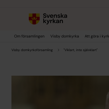
Till innehållet
Till undermeny
Om församlingen
Visby domkyrka
Att göra i kyr
Visby domkyrkoförsamling
"Viklart, inte självklart"