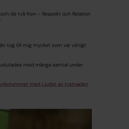
rt och de två R:en – Respekt och Relation
”
lv tog till mig mycket som var viktigt
m avslutades med många samtal under
 kyrkorummet med Ljudet av tystnaden