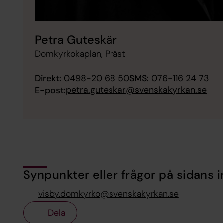
Petra Guteskär
Domkyrkokaplan, Präst
Direkt:
0498-20 68 50
SMS:
076-116 24 73
petra.guteskar@svenskakyrkan.se
E-post:
Synpunkter eller frågor på sidans i
visby.domkyrko@svenskakyrkan.se
Dela