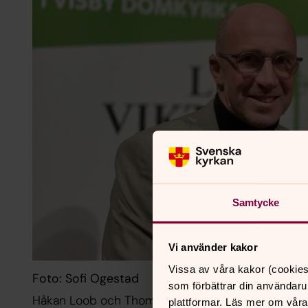
Samtycke
Vi använder kakor
Vissa av våra kakor (cookies
Foto: Sofi Ogestad
som förbättrar din användaru
Håkan Loob och Thomas Zielinski i domkyrkan
plattformar. Läs mer om våra