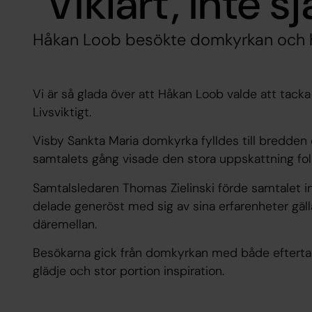
"Viklart, inte sj
Håkan Loob besökte domkyrkan och hö
Vi är så glada över att Håkan Loob valde att tacka 
Livsviktigt.
Visby Sankta Maria domkyrka fylldes till bredde
samtalets gång visade den stora uppskattning fol
Samtalsledaren Thomas Zielinski förde samtalet 
delade generöst med sig av sina erfarenheter gäl
däremellan.
Besökarna gick från domkyrkan med både eftertank
glädje och stor portion inspiration.