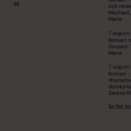
se
och renä
Machaut,
Maria
7 augusti
Konsert 
Gosskör,
Maria
7 augusti
Konrad -
dramatise
domkyrka
Sankta M
Se fler 