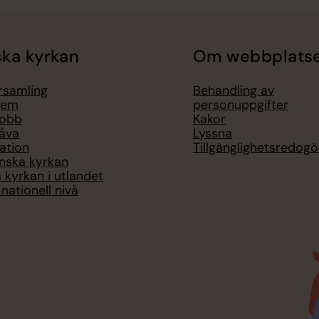
ka kyrkan
Om webbplats
örsamling
Behandling av
lem
personuppgifter
jobb
Kakor
åva
Lyssna
ation
Tillgänglighetsredogö
nska kyrkan
 kyrkan i utlandet
nationell nivå