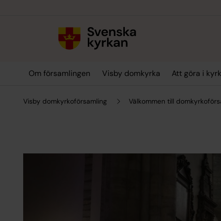
Till innehållet
Till undermeny
Om församlingen
Visby domkyrka
Att göra i kyr
Visby domkyrkoförsamling
Välkommen till domkyrkoför