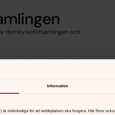
amlingen
sby domkyrkoförsamlingen och
beth Ström välkommen till Gotland, till
herde i Gustavsberg-Ingarö församling
i 2020. Ursprungligen är hon från
Information
) är nödvändiga för att webbplatsen ska fungera. Här finns ocks