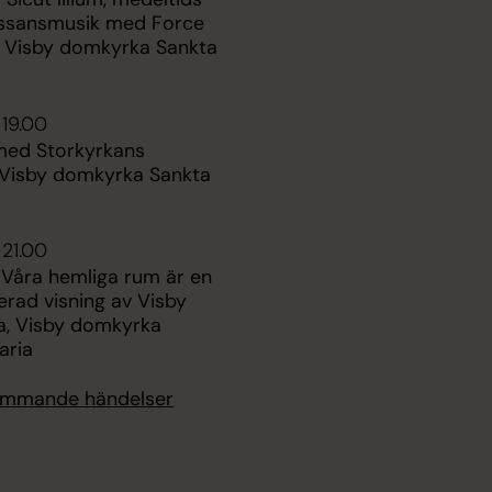
ssansmusik med Force
 Visby domkyrka Sankta
 19.00
med Storkyrkans
 Visby domkyrka Sankta
 21.00
 Våra hemliga rum är en
rad visning av Visby
, Visby domkyrka
aria
kommande händelser