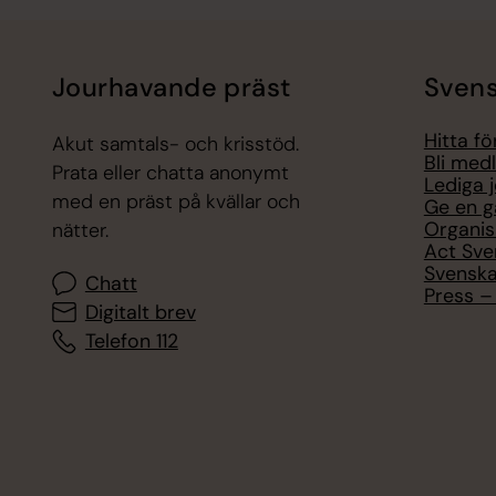
Jourhavande präst
Svens
Hitta f
Akut samtals- och krisstöd.
Bli med
Prata eller chatta anonymt
Lediga 
med en präst på kvällar och
Ge en g
Organis
nätter.
Act Sve
Svenska
Chatt
Press – 
Digitalt brev
Telefon 112