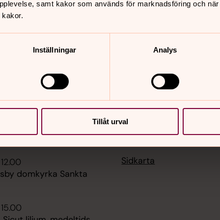
pplevelse, samt kakor som används för marknadsföring och när vi
nnehåll?
 kakor.
Inställningar
Analys
Tillåt urval
er
Hitta snabbt
Sidkarta
 12.00
isby domkyrka Sankta
 15.00
 Sicut lilium, medeltids