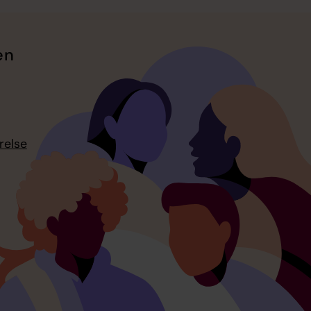
en
relse