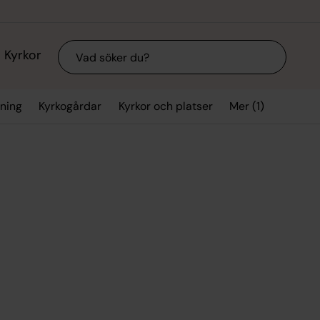
Sök
Kyrkor
Mer (1)
vning
Kyrkogårdar
Kyrkor och platser