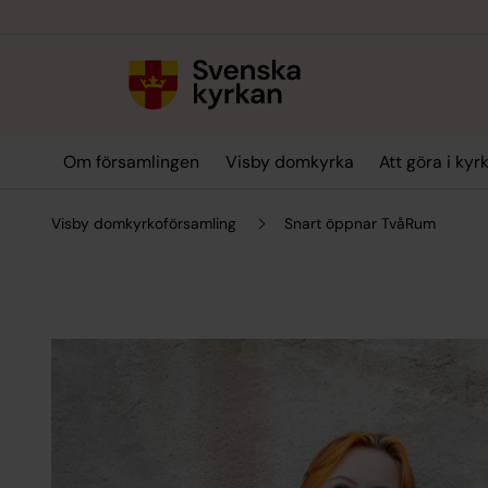
Till innehållet
Till undermeny
Om församlingen
Visby domkyrka
Att göra i kyr
Visby domkyrkoförsamling
Snart öppnar TvåRum