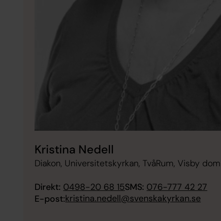
Kristina Nedell
Diakon, Universitetskyrkan, TvåRum, Visby do
Direkt:
0498-20 68 15
SMS:
076-777 42 27
kristina.nedell@svenskakyrkan.se
E-post: