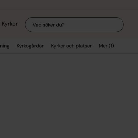
Sök
Kyrkor
Mer (1)
vning
Kyrkogårdar
Kyrkor och platser