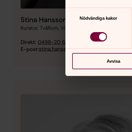
Samtyckesval
Stina Hansson
Nödvändiga kakor
Kurator, TvåRum, Visby domkyrkoförsamling
Direkt:
0498-20 68 18
SMS:
076-777 42 41
stina.hansson@svenskakyrkan.se
E-post:
Avvisa