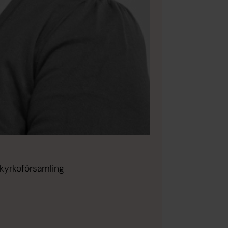
mkyrkoförsamling