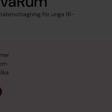
 TvåRum
alsmottagning för unga 16-
mmer
som
ilka