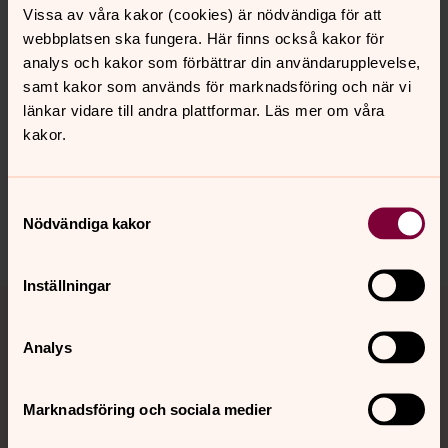
domkyrkan i höst.
Vissa av våra kakor (cookies) är nödvändiga för att
webbplatsen ska fungera. Här finns också kakor för
analys och kakor som förbättrar din användarupplevelse,
samt kakor som används för marknadsföring och när vi
länkar vidare till andra plattformar. Läs mer om våra
kakor.
Synpunkter eller frågor på sidans
innehåll?
visby.domkyrko@svenskakyrkan.se
Samtyckesval
Nödvändiga kakor
Dela
Inställningar
Tillbaka till toppen
Tillbaka till innehållet
Analys
Kontakt
Marknadsföring och sociala medier