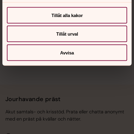
Kalender
Tillåt alla kakor
Hitta snabbt
Tillåt urval
Sociala kanaler
Avvisa
Jourhavande präst
Akut samtals- och krisstöd. Prata eller chatta anonymt
med en präst på kvällar och nätter.