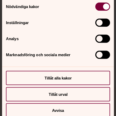
Kontakt
Samtyckesval
Nödvändiga kakor
Kalender
Inställningar
Hitta snabbt
Analys
Marknadsföring och sociala medier
Sociala kanaler
Tillåt alla kakor
Tillåt urval
Jourhavande präst
Akut samtals- och krisstöd. Prata eller chatta anonymt
Avvisa