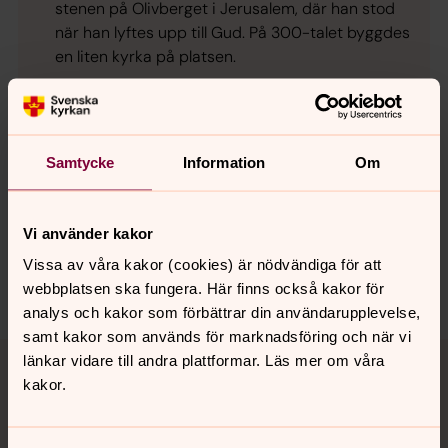
stenen på Olivberget i Jerusalem, där han stod
när han lyftes upp till Gud. På 300-talet byggdes
en liten kyrka på platsen.
Samtycke
Information
Om
Synpunkter eller frågor på sidans
innehåll?
Vi använder kakor
visby.domkyrko@svenskakyrkan.se
Vissa av våra kakor (cookies) är nödvändiga för att
Dela
webbplatsen ska fungera. Här finns också kakor för
analys och kakor som förbättrar din användarupplevelse,
samt kakor som används för marknadsföring och när vi
Tillbaka till toppen
Tillbaka till innehållet
länkar vidare till andra plattformar. Läs mer om våra
kakor.