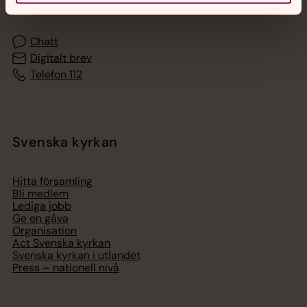
med en präst på kvällar och nätter.
Chatt
Digitalt brev
Telefon 112
Svenska kyrkan
Hitta församling
Bli medlem
Lediga jobb
Ge en gåva
Organisation
Act Svenska kyrkan
Svenska kyrkan i utlandet
Press – nationell nivå