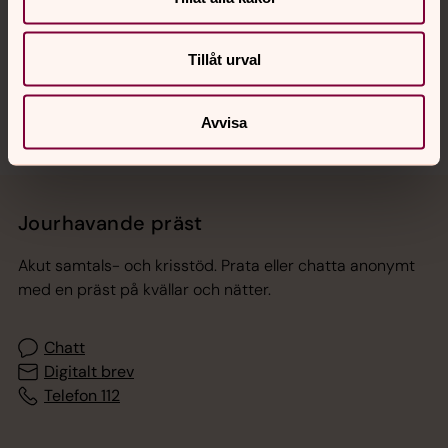
Tillåt urval
Sociala kanaler
Avvisa
Jourhavande präst
Akut samtals- och krisstöd. Prata eller chatta anonymt
med en präst på kvällar och nätter.
Chatt
Digitalt brev
Telefon 112