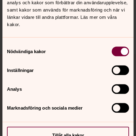
analys och kakor som förbättrar din användarupplevelse,
Synpunkter eller frågor på sidans
samt kakor som används för marknadsföring och när vi
innehåll?
länkar vidare till andra plattformar. Läs mer om våra
kakor.
visby.domkyrko@svenskakyrkan.se
Dela
Samtyckesval
Nödvändiga kakor
Tillbaka till toppen
Tillbaka till innehållet
Inställningar
Kontakt
Analys
Marknadsföring och sociala medier
Kalender
Hitta snabbt
Tillåt alla kakor