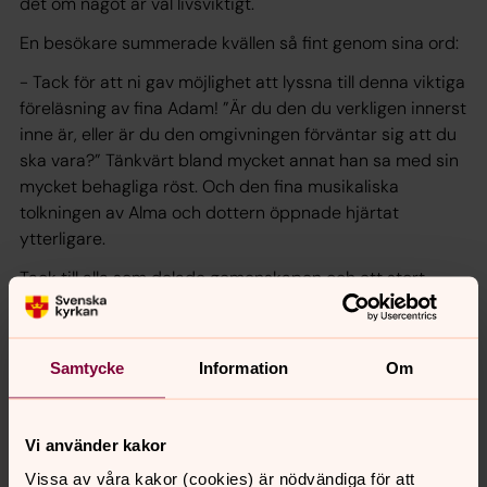
det om något är väl livsviktigt.
En besökare summerade kvällen så fint genom sina ord:
- Tack för att ni gav möjlighet att lyssna till denna viktiga
föreläsning av fina Adam! ”Är du den du verkligen innerst
inne är, eller är du den omgivningen förväntar sig att du
ska vara?” Tänkvärt bland mycket annat han sa med sin
mycket behagliga röst. Och den fina musikaliska
tolkningen av Alma och dottern öppnade hjärtat
ytterligare.
Tack till alla som delade gemenskapen och ett stort
varmt tack till Adam för att du ville gästa Livsviktigt!
Varmt välkomna nästa tisdag då vi får möta
Maria
Sundin från Göteborgs universitet
i samtal om det
Samtycke
Information
Om
oändliga universum vi lever i.
Vi använder kakor
Vissa av våra kakor (cookies) är nödvändiga för att