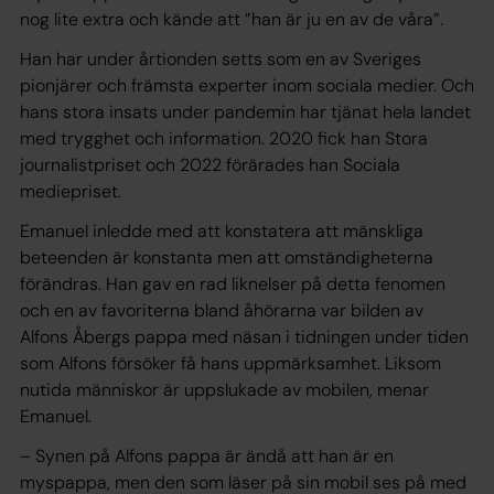
nog lite extra och kände att ”han är ju en av de våra”.
Han har under årtionden setts som en av Sveriges
pionjärer och främsta experter inom sociala medier. Och
hans stora insats under pandemin har tjänat hela landet
med trygghet och information. 2020 fick han Stora
journalistpriset och 2022 förärades han Sociala
mediepriset.
Emanuel inledde med att konstatera att mänskliga
beteenden är konstanta men att omständigheterna
förändras. Han gav en rad liknelser på detta fenomen
och en av favoriterna bland åhörarna var bilden av
Alfons Åbergs pappa med näsan i tidningen under tiden
som Alfons försöker få hans uppmärksamhet. Liksom
nutida människor är uppslukade av mobilen, menar
Emanuel.
– Synen på Alfons pappa är ändå att han är en
myspappa, men den som läser på sin mobil ses på med