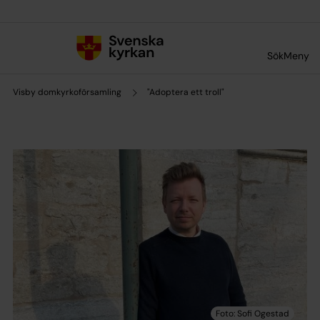
Till innehållet
Till undermeny
Sök
Meny
Visby domkyrkoförsamling
"Adoptera ett troll"