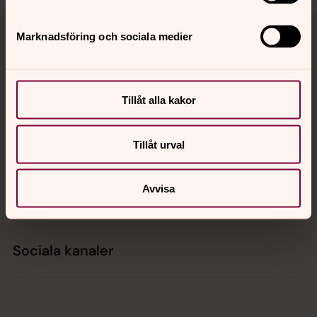
Tillbaka till toppen
Tillbaka till innehållet
Marknadsföring och sociala medier
Kontakt
Tillåt alla kakor
Kalender
Tillåt urval
Avvisa
Hitta snabbt
Sociala kanaler