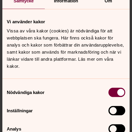
Samtycke
Information
Om
Kyrkoherde, Virestad-Härlunda församling
Direkt:
0476-23015
Vi använder kakor
jessica.fritzson@svenskakyrkan.se
E-post:
Vissa av våra kakor (cookies) är nödvändiga för att
webbplatsen ska fungera. Här finns också kakor för
Mer om Jessica Fritzson
analys och kakor som förbättrar din användarupplevelse,
Kyrkoherde
samt kakor som används för marknadsföring och när vi
länkar vidare till andra plattformar. Läs mer om våra
kakor.
Samtyckesval
Senast ändrad 28 september 2024
Nödvändiga kakor
Synpunkter eller frågor på sidans
innehåll?
Inställningar
virestad-harlunda@svenskakyrkan.se
Dela
Analys