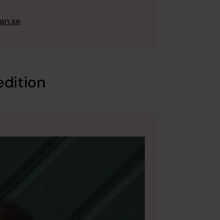
an.se
edition