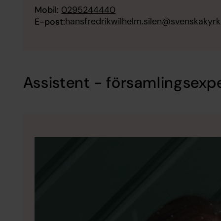
Mobil:
0295244440
hansfredrikwilhelm.silen@svenskakyrk
E-post:
Assistent - församlingsexp