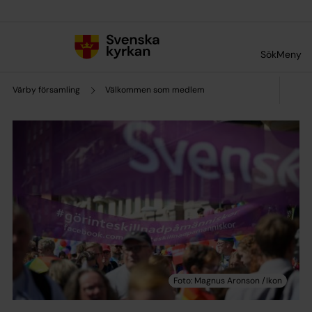
Till innehållet
Till undermeny
Sök
Meny
Värby församling
Välkommen som medlem