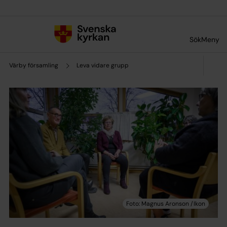
Till innehållet
Till undermeny
Sök
Meny
Värby församling
Leva vidare grupp