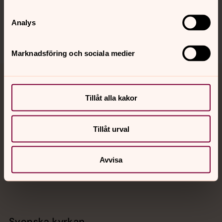
Sociala kanaler
Analys
Marknadsföring och sociala medier
Jourhavande präst
Tillåt alla kakor
Akut samtals- och krisstöd. Prata eller chatta anonymt
med en präst på kvällar och nätter.
Tillåt urval
Chatt
Avvisa
Digitalt brev
Telefon 112
Svenska kyrkan