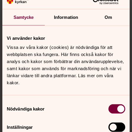
varby.forsamling@svenskakyrkan.se
Dela
Samtycke
Information
Om
Vi använder kakor
Tillbaka till toppen
Tillbaka till innehållet
Vissa av våra kakor (cookies) är nödvändiga för att
webbplatsen ska fungera. Här finns också kakor för
analys och kakor som förbättrar din användarupplevelse,
samt kakor som används för marknadsföring och när vi
Kontakt
länkar vidare till andra plattformar. Läs mer om våra
kakor.
Kalender
Samtyckesval
Nödvändiga kakor
Hitta snabbt
Inställningar