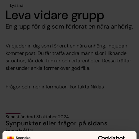
Lyssna
Leva vidare grupp
En grupp för dig som förlorat en nära anhörig.
Vi bjuder in dig som förlorat en nära anhörig. Inbjudan
kommer post. Du får träffa andra människor i liknande
situation, får dela tankar och erfarenheter. Dessa träffar
sker under enkla former över god fika.
Frågor och mer information, kontakta Niklas
Senast ändrad 31 oktober 2024
Synpunkter eller frågor på sidans
innehåll?