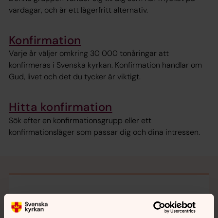
vardagar, och är ett lägerfritt alternativ.
Konfirmation
Varje år väljer omkring 30 000 tonåringar att
konfirmeras i Svenska kyrkan. Konfirmation handlar om
Gud, livet och det du tycker är viktigt.
Hitta konfirmation
Sök efter en konfirmationsgrupp eller ett
konfirmationsläger som passar dig och dina intressen.