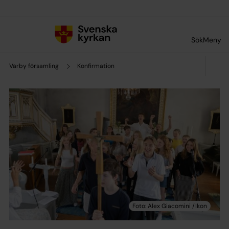
Till innehållet
Till undermeny
Sök
Meny
Värby församling
Konfirmation