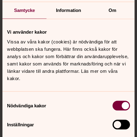
Samtycke
Information
Om
Vi använder kakor
Vissa av våra kakor (cookies) är nödvändiga för att
webbplatsen ska fungera. Här finns också kakor för
analys och kakor som förbättrar din användarupplevelse,
samt kakor som används för marknadsföring och när vi
länkar vidare till andra plattformar. Läs mer om våra
kakor.
Christina Ahnfeldt
Församlingspedagog, Värby församling
Samtyckesval
Mobil:
0700815021
Nödvändiga kakor
christina.ahnfeldt@svenskakyrkan.se
E-post:
Inställningar