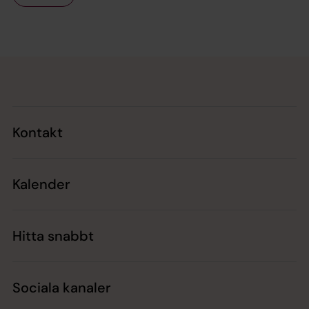
Tillbaka till toppen
Tillbaka till innehållet
Kontakt
Kalender
Hitta snabbt
Sociala kanaler