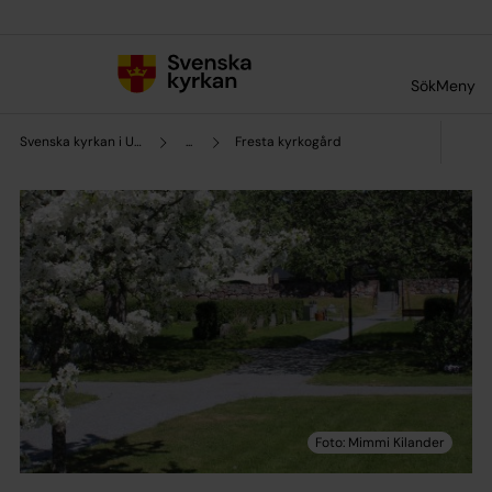
Till innehållet
Till undermeny
Sök
Meny
Svenska kyrkan i Upplands Väsby
...
Fresta kyrkogård