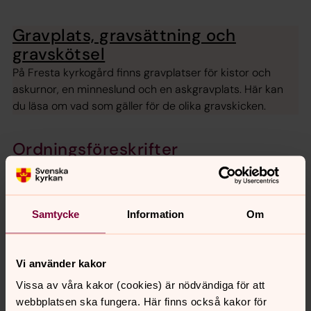
Gravplats, gravsättning och
gravskötsel
På Fresta kyrkogård finns gravplatser för kistor och
askurnor, en minneslund och en askgravplats. Här kan
du läsa om vad som gäller för de olika gravskicken.
Ordningsföreskrifter
Begravningsavgift
Kammarkollegiet har fastställt avgiftssatsen för 2025 till
Samtycke
Information
Om
29,3 öre per intjänad hundralapp.
Vi använder kakor
Vissa av våra kakor (cookies) är nödvändiga för att
Senast ändrad 10 juni 2026
webbplatsen ska fungera. Här finns också kakor för