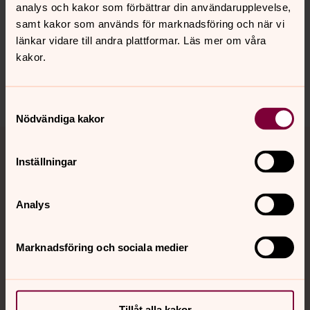
Synpunkter eller frågor på sidans
analys och kakor som förbättrar din användarupplevelse,
innehåll?
samt kakor som används för marknadsföring och när vi
upplandsvasby.info@svenskakyrkan.se
länkar vidare till andra plattformar. Läs mer om våra
kakor.
Dela
Samtyckesval
Nödvändiga kakor
Tillbaka till toppen
Tillbaka till innehållet
Inställningar
Kontakt
Analys
Marknadsföring och sociala medier
Kalender
Hitta snabbt
Tillåt alla kakor