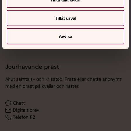
Tillåt urval
Sociala kanaler
Avvisa
Jourhavande präst
Akut samtals- och krisstöd. Prata eller chatta anonymt
med en präst på kvällar och nätter.
Chatt
Digitalt brev
Telefon 112