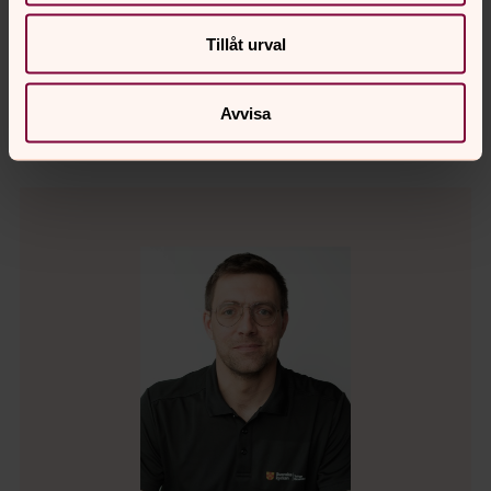
Per-Anders Johannesson
Tillåt urval
Kyrkogårdsarbetare
tyringe.forsamling@svenskakyrkan.se
E-post:
Avvisa