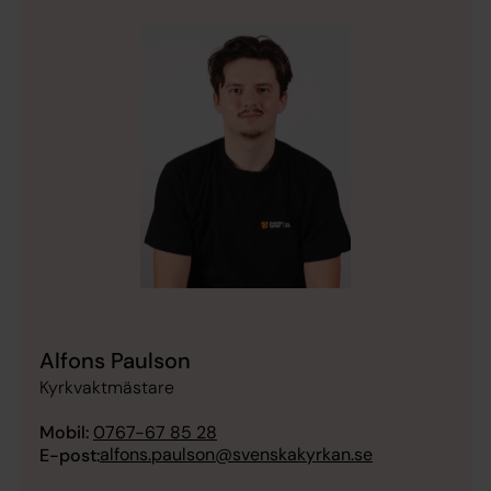
Alfons Paulson
Kyrkvaktmästare
Mobil:
0767-67 85 28
alfons.paulson@svenskakyrkan.se
E-post: