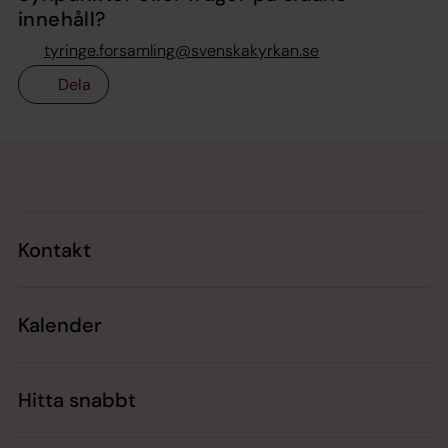
innehåll?
tyringe.forsamling@svenskakyrkan.se
Dela
Tillbaka till toppen
Tillbaka till innehållet
Kontakt
Kalender
Hitta snabbt