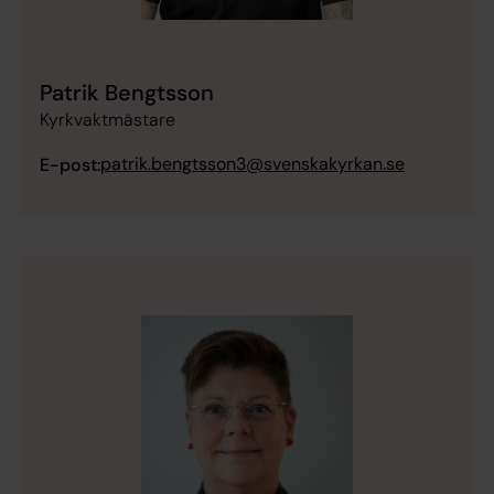
Patrik Bengtsson
Kyrkvaktmästare
patrik.bengtsson3@svenskakyrkan.se
E-post: