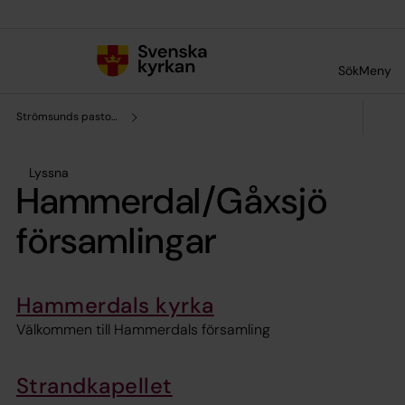
Till innehållet
Till undermeny
Sök
Meny
Strömsunds pastorat
Lyssna
Hammerdal/Gåxsjö
församlingar
Hammerdals kyrka
Välkommen till Hammerdals församling
Strandkapellet