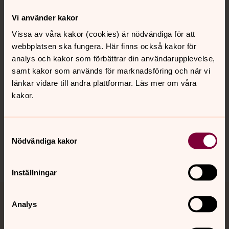
Kontakt
Vi använder kakor
Vissa av våra kakor (cookies) är nödvändiga för att
webbplatsen ska fungera. Här finns också kakor för
Kalender
analys och kakor som förbättrar din användarupplevelse,
samt kakor som används för marknadsföring och när vi
länkar vidare till andra plattformar. Läs mer om våra
Hitta snabbt
kakor.
Sociala kanaler
Samtyckesval
Nödvändiga kakor
Inställningar
Analys
Jourhavande präst
Akut samtals- och krisstöd. Prata eller chatta anonymt