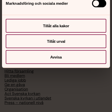
Marknadsföring och sociala medier
med en präst på kvällar och nätter.
Chatt
Tillåt alla kakor
Digitalt brev
Telefon 112
Tillåt urval
Svenska kyrkan
Avvisa
Hitta församling
Bli medlem
Lediga jobb
Ge en gåva
Organisation
Act Svenska kyrkan
Svenska kyrkan i utlandet
Press – nationell nivå