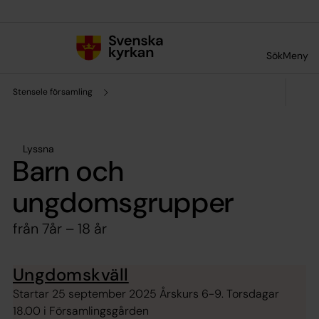
Till innehållet
Till undermeny
Sök
Meny
Stensele församling
Lyssna
Barn och
ungdomsgrupper
från 7år – 18 år
Ungdomskväll
Startar 25 september 2025 Årskurs 6-9. Torsdagar
18.00 i Församlingsgården