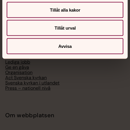
Telefon 112
Tillåt alla kakor
Tillåt urval
Svenska kyrkan
Avvisa
Hitta församling
Bli medlem
Lediga jobb
Ge en gåva
Organisation
Act Svenska kyrkan
Svenska kyrkan i utlandet
Press – nationell nivå
Om webbplatsen