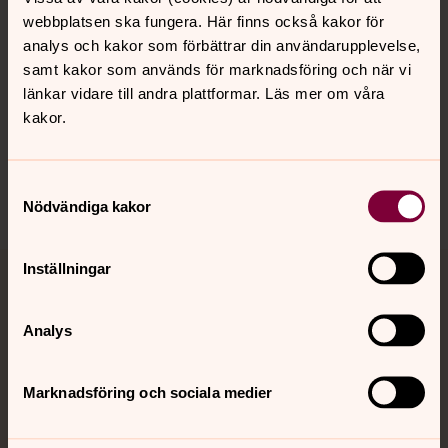
webbplatsen ska fungera. Här finns också kakor för
analys och kakor som förbättrar din användarupplevelse,
Hitta snabbt
samt kakor som används för marknadsföring och när vi
länkar vidare till andra plattformar. Läs mer om våra
kakor.
Sociala kanaler
Samtyckesval
Nödvändiga kakor
Inställningar
Jourhavande präst
Analys
Akut samtals- och krisstöd. Prata eller chatta anonymt
med en präst på kvällar och nätter.
Marknadsföring och sociala medier
Chatt
Digitalt brev