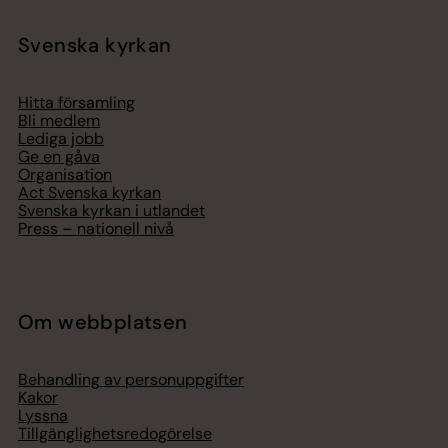
Svenska kyrkan
Hitta församling
Bli medlem
Lediga jobb
Ge en gåva
Organisation
Act Svenska kyrkan
Svenska kyrkan i utlandet
Press – nationell nivå
Om webbplatsen
Behandling av personuppgifter
Kakor
Lyssna
Tillgänglighetsredogörelse