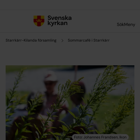
Till innehållet
Till undermeny
Sök
Meny
Starrkärr-Kilanda församling
Sommarcafé i Starrkärr