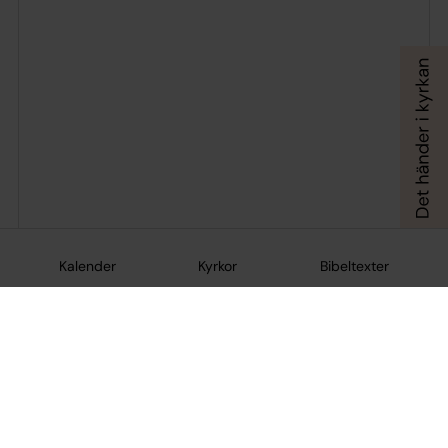
Kalender
Kyrkor
Bibeltexter