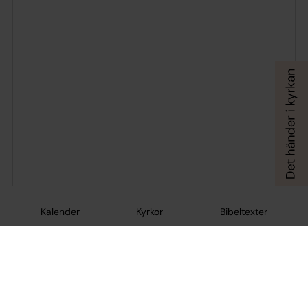
Kalender
Kyrkor
Bibeltexter