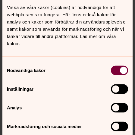
Vissa av våra kakor (cookies) är nödvändiga för att
Regnbågslinjen
webbplatsen ska fungera. Här finns också kakor för
Regnbågslinjen är en stödlinje via telefon,
analys och kakor som förbättrar din användarupplevelse,
chatt och digitala brev för
samt kakor som används för marknadsföring och när vi
länkar vidare till andra plattformar. Läs mer om våra
HBTQIA+personer och deras anhöriga. De
kakor.
som svarar är också HBTQIA+. Öppet
tisdag och torsdag kl. 18:00-21:00.
Kontakta Regnbågslinjen anonymt och
Samtyckesval
Nödvändiga kakor
gratis.
Läs mer om Regnbågslinjen
Inställningar
Analys
Marknadsföring och sociala medier