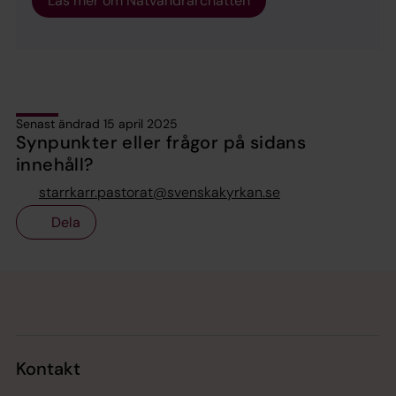
Läs mer om Nätvandrarchatten
Senast ändrad 15 april 2025
Synpunkter eller frågor på sidans
innehåll?
starrkarr.pastorat@svenskakyrkan.se
Dela
Tillbaka till toppen
Tillbaka till innehållet
Kontakt