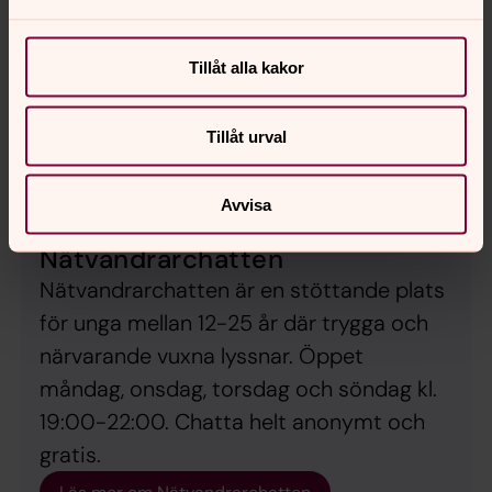
Tillåt alla kakor
Tillåt urval
Avvisa
Nätvandrarchatten
Nätvandrarchatten är en stöttande plats
för unga mellan 12-25 år där trygga och
närvarande vuxna lyssnar. Öppet
måndag, onsdag, torsdag och söndag kl.
19:00-22:00. Chatta helt anonymt och
gratis.