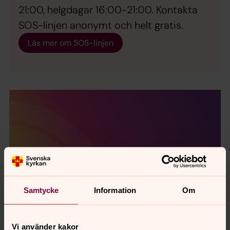
21:00, helgdagar 16:00-21:00. Kontakta
SOS-linjen anonymt och helt gratis.
Läs mer om SOS-linjen
Samtycke
Information
Om
Vi använder kakor