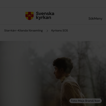
Till innehållet
Till undermeny
Sök
Meny
Starrkärr-Kilanda församling
Kyrkans SOS