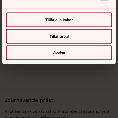
Kalender
Tillåt alla kakor
Tillåt urval
Hitta snabbt
Avvisa
Sociala kanaler
Jourhavande präst
Akut samtals- och krisstöd. Prata eller chatta anonymt
med en präst på kvällar och nätter.