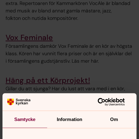
extra. Repertoaren för Kammarkören VocAle är blandad
med musik av bland annat gamla mästare, jazz,
folkton och nutida kompositörer.
Vox Feminale
Församlingens damkör Vox Feminale är en kör av högsta
klass. Kören har vunnit flera priser och är en självklar del
i församlingens gudstjänstliv. Läs mer här.
Häng på ett Körprojekt!
Gillar du att sjunga? Har du lust att vara med i en kör,
men svårt att binda upp dig en hel termin? Då kan ett
körprojekt vara rätt för dig! Våren 2026 har vi två olika
projekt.
Samtycke
Information
Om
Manskörsprojekt!
Är du man och längtar efter att sjunga? Kom och prova