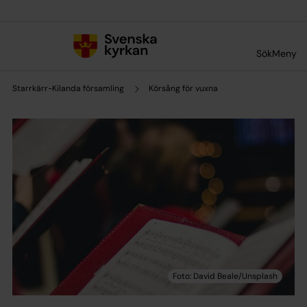
Till innehållet
Till undermeny
Sök
Meny
Starrkärr-Kilanda församling
Körsång för vuxna