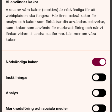
Vi använder kakor
på under våren 2025 då vi ordnar ett körprojekt enbart
Vissa av våra kakor (cookies) är nödvändiga för att
för män. Vi sjunger mest enstämmiga låtar så att även
webbplatsen ska fungera. Här finns också kakor för
du som är nybörjare ska känna dig bekväm. Läs mer här.
analys och kakor som förbättrar din användarupplevelse,
samt kakor som används för marknadsföring och när vi
länkar vidare till andra plattformar. Läs mer om våra
kakor.
Senast ändrad 28 februari 2025
Synpunkter eller frågor på sidans
innehåll?
Samtyckesval
starrkarr.pastorat@svenskakyrkan.se
Nödvändiga kakor
Dela
Inställningar
Tillbaka till toppen
Tillbaka till innehållet
Analys
Marknadsföring och sociala medier
Kontakt