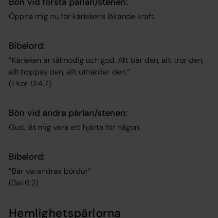
Bön vid första pärlan/stenen:
Öppna mig nu för kärlekens läkande kraft.
Bibelord:
”Kärleken är tålmodig och god. Allt bär den, allt tror den,
allt hoppas den, allt uthärdar den.”
(1 Kor 13:4,7)
Bön vid andra pärlan/stenen:
Gud, låt mig vara ett hjärta för någon.
Bibelord:
”Bär varandras bördor”
(Gal 6:2)
Hemlighetspärlorna