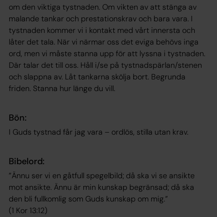
om den viktiga tystnaden. Om vikten av att stänga av
malande tankar och prestationskrav och bara vara. I
tystnaden kommer vi i kontakt med vårt innersta och
låter det tala. När vi närmar oss det eviga behövs inga
ord, men vi måste stanna upp för att lyssna i tystnaden.
Där talar det till oss. Håll i/se på tystnadspärlan/stenen
och slappna av. Låt tankarna skölja bort. Begrunda
friden. Stanna hur länge du vill.
Bön:
I Guds tystnad får jag vara – ordlös, stilla utan krav.
Bibelord:
”Ännu ser vi en gåtfull spegelbild; då ska vi se ansikte
mot ansikte. Ännu är min kunskap begränsad; då ska
den bli fullkomlig som Guds kunskap om mig.”
(1 Kor 13:12)