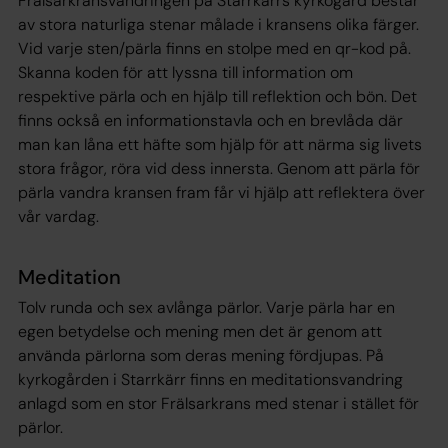
Frälsarkransvandringen på Starrkärrs kyrkogård består
av stora naturliga stenar målade i kransens olika färger.
Vid varje sten/pärla finns en stolpe med en qr-kod på.
Skanna koden för att lyssna till information om
respektive pärla och en hjälp till reflektion och bön. Det
finns också en informationstavla och en brevlåda där
man kan låna ett häfte som hjälp för att närma sig livets
stora frågor, röra vid dess innersta. Genom att pärla för
pärla vandra kransen fram får vi hjälp att reflektera över
vår vardag.
Meditation
Tolv runda och sex avlånga pärlor. Varje pärla har en
egen betydelse och mening men det är genom att
använda pärlorna som deras mening fördjupas. På
kyrkogården i Starrkärr finns en meditationsvandring
anlagd som en stor Frälsarkrans med stenar i stället för
pärlor.