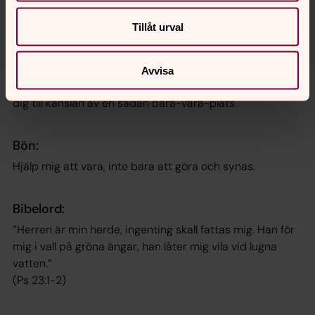
jag utelämna? Under livets blå, bekymmerslösa
ögonblick svävar vi fritt och ingenting tycks oss svårt.
Tillåt urval
Som fåglarna under himlen. Välsignade ögonblick av frid
och ro. Ta vara på dessa viloplatser, de kan vara en
plats, en människa, en stund, stranden, havet, med barn
Avvisa
eller barnbarn. Håll i/se på den blå pärlan och förflytta
dig till känslan av en sådan bara-vara-plats.
Bön:
Hjälp mig att vara, inte bara att göra och synas.
Bibelord:
”Herren är min herde, ingenting skall fattas mig. Han för
mig i vall på gröna ängar, han låter mig vila vid lugna
vatten.”
(Ps 23:1-2)