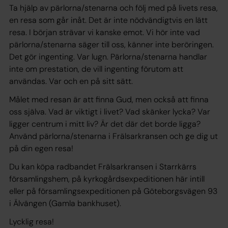
Ta hjälp av pärlorna/stenarna och följ med på livets resa,
en resa som går inåt. Det är inte nödvändigtvis en lätt
resa. I början strävar vi kanske emot. Vi hör inte vad
pärlorna/stenarna säger till oss, känner inte beröringen.
Det gör ingenting. Var lugn. Pärlorna/stenarna handlar
inte om prestation, de vill ingenting förutom att
användas. Var och en på sitt sätt.
Målet med resan är att finna Gud, men också att finna
oss själva. Vad är viktigt i livet? Vad skänker lycka? Var
ligger centrum i mitt liv? Är det där det borde ligga?
Använd pärlorna/stenarna i Frälsarkransen och ge dig ut
på din egen resa!
Du kan köpa radbandet Frälsarkransen i Starrkärrs
församlingshem, på kyrkogårdsexpeditionen här intill
eller på församlingsexpeditionen på Göteborgsvägen 93
i Älvängen (Gamla bankhuset).
Lycklig resa!