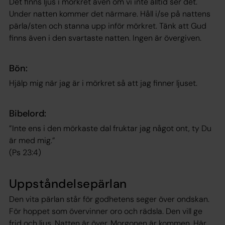
Det finns ljus i mörkret även om vi inte alltid ser det.
Under natten kommer det närmare. Håll i/se på nattens
pärla/sten och stanna upp inför mörkret. Tänk att Gud
finns även i den svartaste natten. Ingen är övergiven.
Bön:
Hjälp mig när jag är i mörkret så att jag finner ljuset.
Bibelord:
”Inte ens i den mörkaste dal fruktar jag något ont, ty Du
är med mig.”
(Ps 23:4)
Uppståndelsepärlan
Den vita pärlan står för godhetens seger över ondskan.
För hoppet som övervinner oro och rädsla. Den vill ge
frid och ljus. Natten är över. Morgonen är kommen. Här