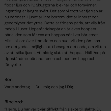
flödar ljus och liv. Skuggorna bleknar och försvinner.
Ingenting är längre svårt. Det som vi trott var fjärran är
nu närmast. Ljuset är inte bortom, det är innerst och
genomlyser det yttre. Detta är fridens pärla, att vila från
möda i ljuset. Uppståndelsepärlan är även hoppets
pärla, den som får oss att hoppas när livet bär emot.
Mitt i all oro över framtiden och nuet vill den påminna
om det godas möjlighet att besegra det onda, om vikten
av att söka ljuset. Att aldrig sluta att hoppas. Håll i/se på
Uppståndelsepärlan/stenen och bed om hopp och
förnyelse.
Bön:
Varje andetag – Du i mig och jag i Dig.
Bibelord:
”Herre, Du har varit vår tillflykt från släkte till släkte. Du