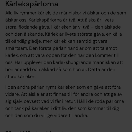
Kärlekspärlorna
Alla liv rymmer kärlek, de människor vi älskar och de som
älskar oss. Kärlekspärlorna är två. Att älska är livets
stora, flödande gåva. I kärleken är vi två – den älskade
och den älskande. Kärlek är livets största gåva, en källa
till oändlig glädje, men kärlek kan samtidigt vara
smärtsam. Den första pärlan handlar om att ta emot
kärlek, om att vara öppen för den när den kommer till
oss. Här upplever den kärlekshungrande människan att
hon är sedd och älskad så som hon är. Detta är den
stora kärleken.
I den andra pärlan ryms kärleken som en gåva att föra
vidare. Att älska är att finnas till för andra och att ge av
sig själv, oavsett vad vi får i retur. Håll i de röda pärlorna
och tänk på kärleken i ditt liv, den som kommer till dig
och den som du vill ge vidare till andra.