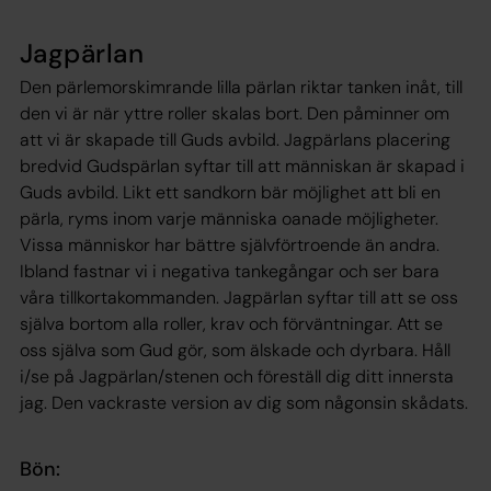
Jagpärlan
Den pärlemorskimrande lilla pärlan riktar tanken inåt, till
den vi är när yttre roller skalas bort. Den påminner om
att vi är skapade till Guds avbild. Jagpärlans placering
bredvid Gudspärlan syftar till att människan är skapad i
Guds avbild. Likt ett sandkorn bär möjlighet att bli en
pärla, ryms inom varje människa oanade möjligheter.
Vissa människor har bättre självförtroende än andra.
Ibland fastnar vi i negativa tankegångar och ser bara
våra tillkortakommanden. Jagpärlan syftar till att se oss
själva bortom alla roller, krav och förväntningar. Att se
oss själva som Gud gör, som älskade och dyrbara. Håll
i/se på Jagpärlan/stenen och föreställ dig ditt innersta
jag. Den vackraste version av dig som någonsin skådats.
Bön: