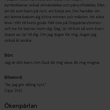
symboliserar också omvändelse och pånyttfödelse. Eller,
att bli som barn på nytt, att börja om. Det handlar om
att lämna bakom sig bittra minnen och måsten. Att söka
leva i tillit till livets goda. Håll i/se på Doppärlan/stenen
och be för barnet inom dig. Säg ’Ja’ till livet så som livet i
dopet sa ’Ja’ till dig. Om jag duger för mig, duger jag
också åt andra.
Bön:
Jag är ditt barn, min Gud, låt mig växa, låt mig mogna.
Bibelord:
”Se, jag gör allting nytt.”
(Upp 21:5)
Ökenpärlan