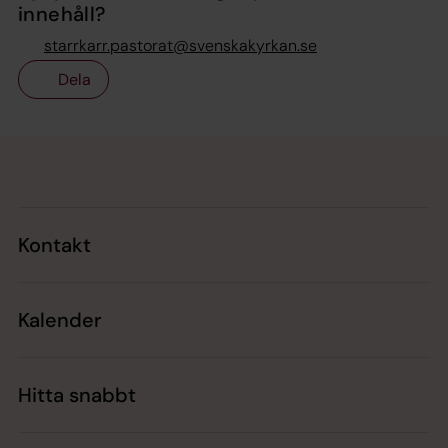
innehåll?
starrkarr.pastorat@svenskakyrkan.se
Dela
Tillbaka till toppen
Tillbaka till innehållet
Kontakt
Kalender
Hitta snabbt