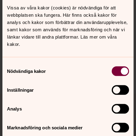
Vissa av våra kakor (cookies) är nödvändiga för att
webbplatsen ska fungera. Här finns också kakor för
analys och kakor som förbättrar din användarupplevelse,
samt kakor som används för marknadsföring och när vi
Senast ändrad 28 oktober 2024
länkar vidare till andra plattformar. Läs mer om våra
Synpunkter eller frågor på sidans
kakor.
innehåll?
sotenas.pastorat@svenskakyrkan.se
Samtyckesval
Dela
Nödvändiga kakor
Inställningar
Tillbaka till toppen
Tillbaka till innehållet
Analys
Kontakt
Marknadsföring och sociala medier