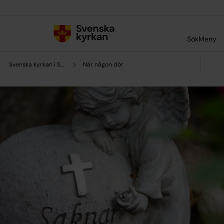
Till innehållet
Till undermeny
Sök
Meny
Svenska kyrkan i Sotenäs
När någon dör