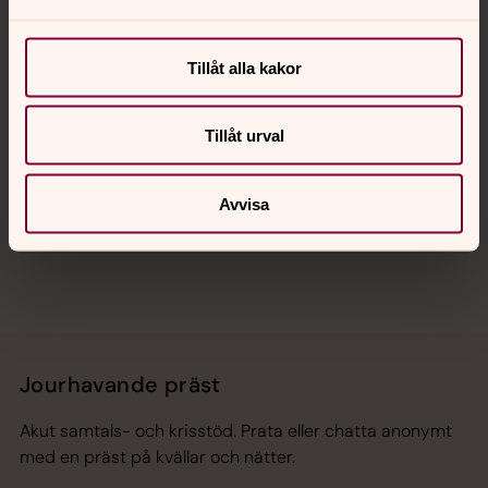
Kalender
Tillåt alla kakor
Hitta snabbt
Tillåt urval
Avvisa
Sociala kanaler
Jourhavande präst
Akut samtals- och krisstöd. Prata eller chatta anonymt
med en präst på kvällar och nätter.