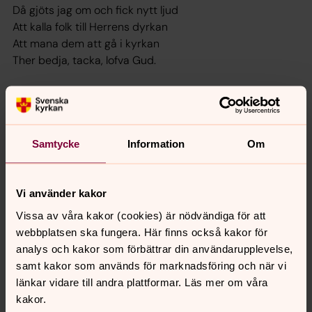
Då gjöts jag om och fick nytt ljud
Att kalla folk till Herrens dyrkan
Att mana dem att gå i kyrkan
Ther bedja, tacka, lofva Gud.
Historiska renoveringar
Naturligtvis har det hänt mycket under åren som gått.
Samtycke
Information
Om
1936 sattes det stora altarkrucifixet i trä upp - skuret
av axel Andersson, Morup. Korfönstret som fungerat
som altartavle flyttades till höger om altaret och till
Vi använder kakor
vänster köptes ett nytt korfönster in.
Vissa av våra kakor (cookies) är nödvändiga för att
1949 installerades tornuret.
webbplatsen ska fungera. Här finns också kakor för
1964 byggdes församlingshemmet intill kyrkan.
analys och kakor som förbättrar din användarupplevelse,
1965 renoverades kyrkan grundligt och försågs med
samt kakor som används för marknadsföring och när vi
nya bänkar.
länkar vidare till andra plattformar. Läs mer om våra
1974 satte man in en ny orgel med 24 stämmor,
kakor.