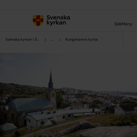
Till innehållet
Till undermeny
Sök
Meny
Svenska kyrkan i Sotenäs
...
Kungshamns kyrka