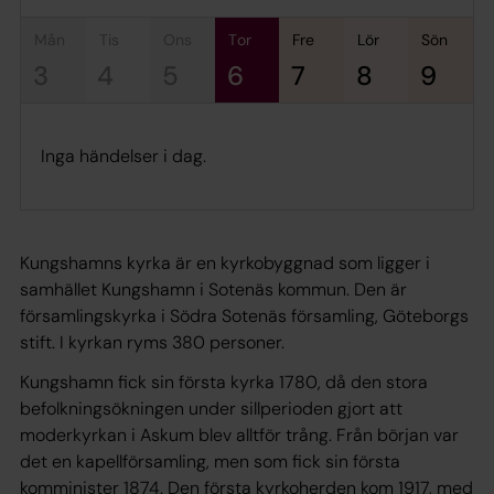
mån
tis
ons
tor
fre
lör
sön
3
4
5
6
7
8
9
Inga händelser i dag.
Kungshamns kyrka är en kyrkobyggnad som ligger i
samhället Kungshamn i Sotenäs kommun. Den är
församlingskyrka i Södra Sotenäs församling, Göteborgs
stift. I kyrkan ryms 380 personer.
Kungshamn fick sin första kyrka 1780, då den stora
befolkningsökningen under sillperioden gjort att
moderkyrkan i Askum blev alltför trång. Från början var
det en kapellförsamling, men som fick sin första
komminister 1874. Den första kyrkoherden kom 1917, med