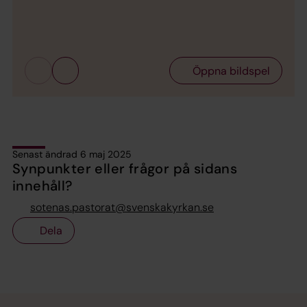
Bild 
Öppna bildspel
Senast ändrad 6 maj 2025
Synpunkter eller frågor på sidans
innehåll?
sotenas.pastorat@svenskakyrkan.se
Dela
Tillbaka till toppen
Tillbaka till innehållet