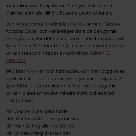
församlingarna Kungshamn, Smögen, Askum och
Malmön, som alla tillhört Tossene pastorat innan.
Den första kyrkan i rödmålat trä fick namnet Gustav
Adolphs Capell och var belägen inne på den gamla
kyrkogården, där det nu står en minnessten placerad.
Kyrkan revs 1879 för att ersättas av en mycket strörre
kyrka i sten som ritades av arkitekten
Adrian C.
Peterson.
1901 brann kyrkan och förstördes, och man byggde en
ny efter i stort sett samma ritningar, som invigdes 17
april 1904. Ett fåtal saker finns kvar från den gamla
kyrkan, bland annat den mindre kyrkklockan med
inskriptionen:
När Gustav Svea spira förde
Och Gustav Adolph kronprins var
När man av krig alls intet hörde
När jorden ymnig årsväxt bar,