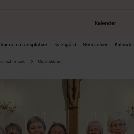
Kalender
rkor och mötesplatser
Kyrkogård
Berättelser
Kalende
tur och musik
Ceciliakören