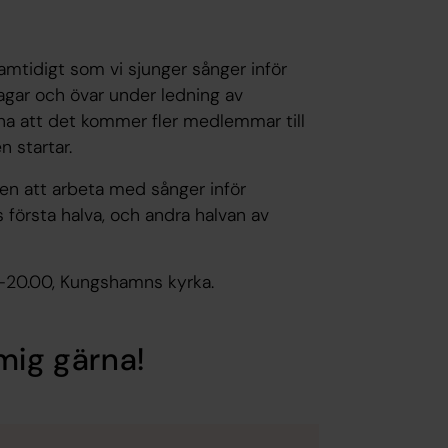
samtidigt som vi sjunger sånger inför
dagar och övar under ledning av
rna att det kommer fler medlemmar till
 startar.
n att arbeta med sånger inför
första halva, och andra halvan av
0-20.00, Kungshamns kyrka.
mig gärna!