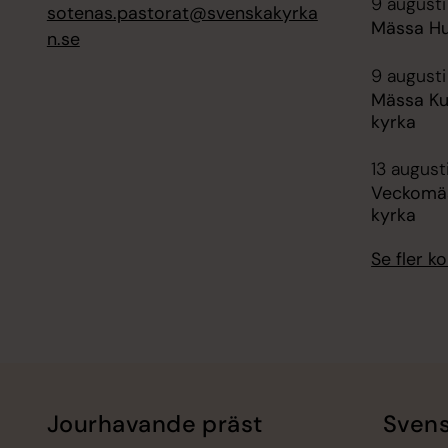
9 augusti
sotenas.pastorat@svenskakyrka
Mässa H
n.se
9 augusti
Mässa K
kyrka
13 august
Veckomä
kyrka
Se fler 
Jourhavande präst
Svens