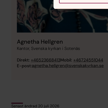
Agnetha Hellgren
Kantor, Svenska kyrkan i Sotenäs
Direkt:
+46523668413
Mobil:
+46724551044
agnetha.hellgren@svenskakyrkan.se
E-post:
Senast ändrad 20 juli 2026