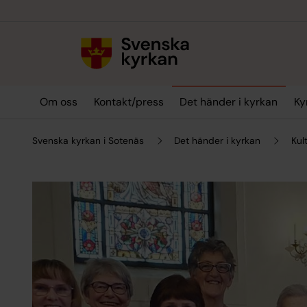
Till innehållet
Till undermeny
Om oss
Kontakt/press
Det händer i kyrkan
Ky
Svenska kyrkan i Sotenäs
Det händer i kyrkan
Kul