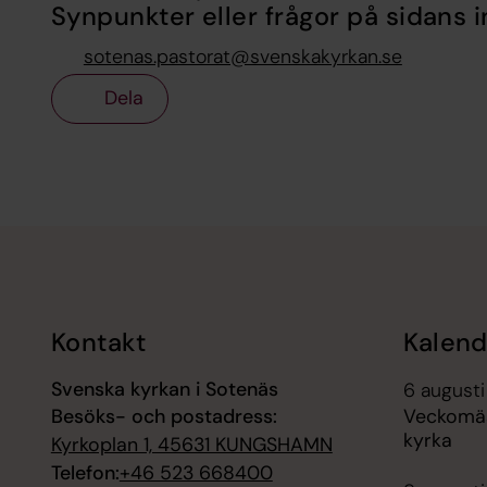
Synpunkter eller frågor på sidans i
sotenas.pastorat@svenskakyrkan.se
Dela
Tillbaka till toppen
Tillbaka till innehållet
Kontakt
Kalend
Svenska kyrkan i Sotenäs
6 augusti
Besöks- och postadress:
Veckomä
kyrka
Kyrkoplan 1, 45631 KUNGSHAMN
Telefon:
+46 523 668400