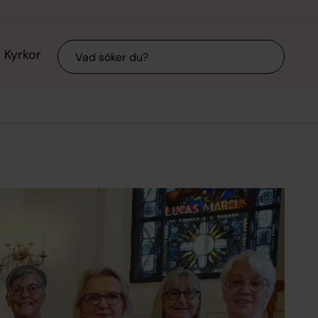
Sök
Kyrkor
r