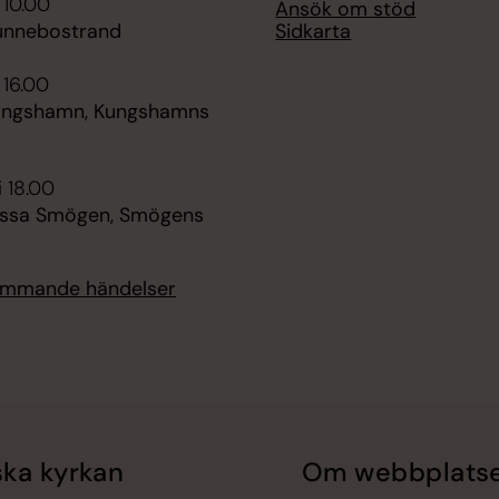
 10.00
Ansök om stöd
Sidkarta
unnebostrand
 16.00
ungshamn, Kungshamns
i 18.00
ssa Smögen, Smögens
kommande händelser
ka kyrkan
Om webbplats