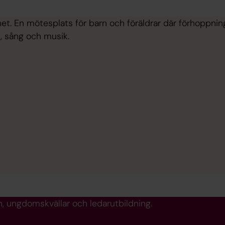
t. En mötesplats för barn och föräldrar där förhoppninge
, sång och musik.
n, ungdomskvällar och ledarutbildning.