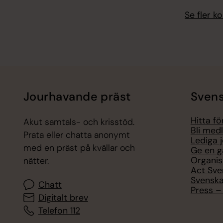
Se fler 
Jourhavande präst
Svens
Hitta f
Akut samtals- och krisstöd.
Bli med
Prata eller chatta anonymt
Lediga 
med en präst på kvällar och
Ge en g
Organis
nätter.
Act Sve
Svenska
Chatt
Press – 
Digitalt brev
Telefon 112