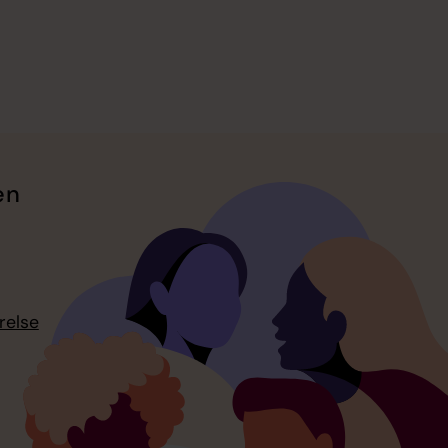
en
relse