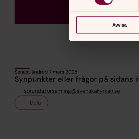
Avvisa
Senast ändrad 7 mars 2025
Synpunkter eller frågor på sidans i
sorunda.forsamling@svenskakyrkan.se
Dela