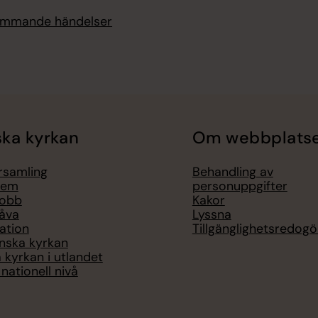
kommande händelser
ka kyrkan
Om webbplats
örsamling
Behandling av
lem
personuppgifter
jobb
Kakor
åva
Lyssna
ation
Tillgänglighetsredogö
nska kyrkan
 kyrkan i utlandet
nationell nivå