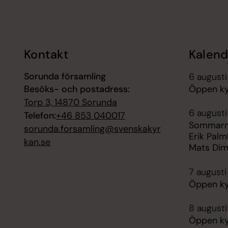
Tillbaka till toppen
Tillbaka till innehållet
Kontakt
Kalend
Sorunda församling
6 augusti
Besöks- och postadress:
Öppen ky
Torp 3, 14870 Sorunda
6 augusti
Telefon:
+46 853 040017
Sommarmu
sorunda.forsamling@svenskakyr
Erik Palm
kan.se
Mats Dim
7 augusti 
Öppen ky
8 augusti
Öppen ky