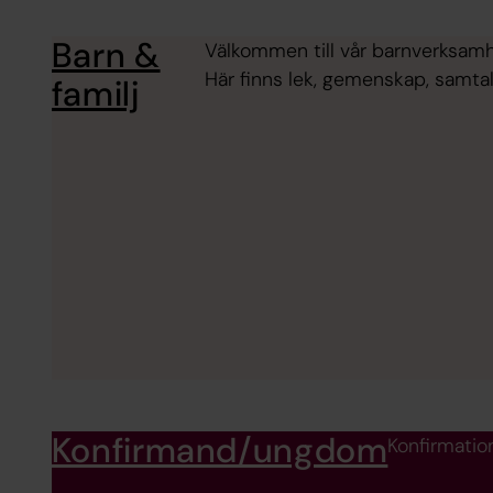
Barn &
Välkommen till vår barnverksamhe
Här finns lek, gemenskap, samtal
familj
Konfirmand/ungdom
Konfirmatio