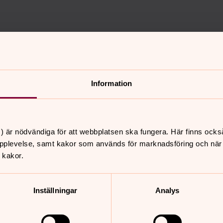
Information
g erbjuder ett brett utbud av verksamhet för vuxna i all
) är nödvändiga för att webbplatsen ska fungera. Här finns ocks
pplevelse, samt kakor som används för marknadsföring och när vi
 kakor.
Inställningar
Analys