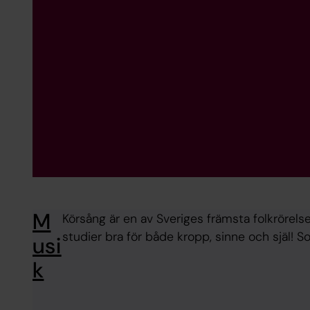
M
Körsång är en av Sveriges främsta folkrörelse
studier bra för både kropp, sinne och själ! 
usi
k