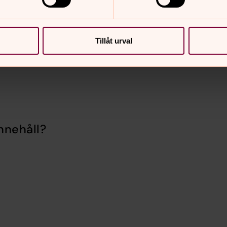
Tillåt urval
nnehåll?