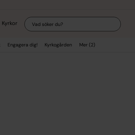
Sök
Kyrkor
Mer (2)
k
Engagera dig!
Kyrkogården