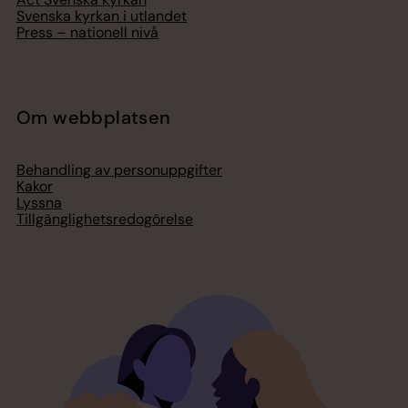
Svenska kyrkan i utlandet
Press – nationell nivå
Om webbplatsen
Behandling av personuppgifter
Kakor
Lyssna
Tillgänglighetsredogörelse