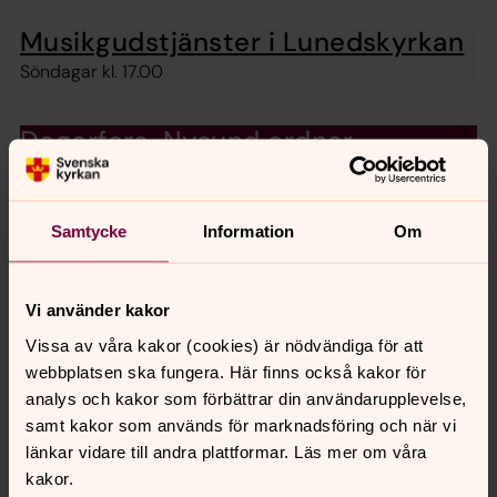
Musikgudstjänster i Lunedskyrkan
Söndagar kl. 17.00
Degerfors-Nysund ordnar
församlingsresa
Till Karlstad den 4 september. Det finns platser kvar.
Välkommen med din anmälan.
Samtycke
Information
Om
Lunch och lunchmusik
Vi använder kakor
Det finns fler möjligheter att komma och äta lunch och
Vissa av våra kakor (cookies) är nödvändiga för att
lyssna på musik hos oss
webbplatsen ska fungera. Här finns också kakor för
analys och kakor som förbättrar din användarupplevelse,
Café
samt kakor som används för marknadsföring och när vi
Det finns fler möjligheter att komma och fika och umgås
länkar vidare till andra plattformar. Läs mer om våra
hos oss
kakor.