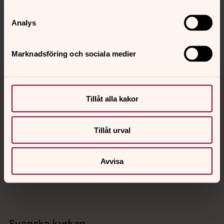
Sociala kanaler
Analys
Marknadsföring och sociala medier
Jourhavande präst
Tillåt alla kakor
Akut samtals- och krisstöd. Prata eller chatta anonymt
med en präst på kvällar och nätter.
Tillåt urval
Chatt
Avvisa
Digitalt brev
Telefon 112
Svenska kyrkan