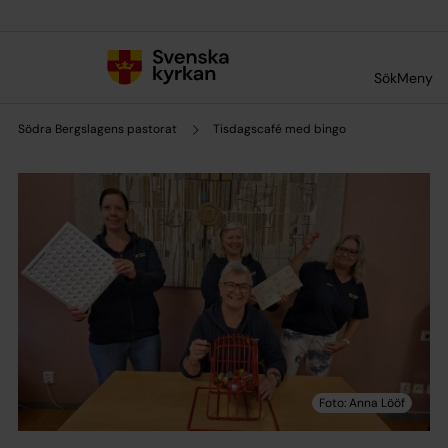
Till innehållet
Till undermeny
Sök
Meny
Södra Bergslagens pastorat
Tisdagscafé med bingo