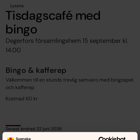
Lyssna
Tisdagscafé med
bingo
Degerfors församlingshem 15 september kl.
14.00
Bingo & kafferep
Välkommen till en stunds trevlig samvaro med bingospel
och kafferep
Kostnad 60 kr
Senast ändrad 22 juni 2026
Synpunkter eller frågor på sidans