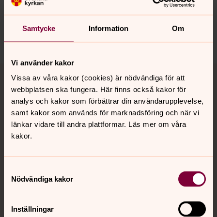
innehåll?
sodrabergslagen@svenskakyrkan.se
Samtycke
Information
Om
Dela
Vi använder kakor
Tillbaka till toppen
Tillbaka till innehållet
Vissa av våra kakor (cookies) är nödvändiga för att
webbplatsen ska fungera. Här finns också kakor för
analys och kakor som förbättrar din användarupplevelse,
samt kakor som används för marknadsföring och när vi
Kontakt
länkar vidare till andra plattformar. Läs mer om våra
kakor.
Kalender
Samtyckesval
Nödvändiga kakor
Hitta snabbt
Inställningar