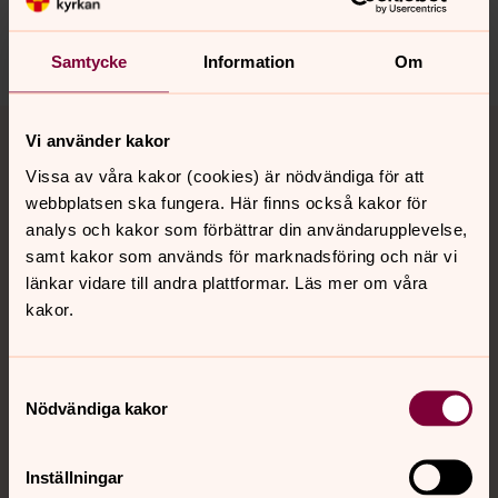
sodrabergslagen@svenskakyrkan.se
Dela
Samtycke
Information
Om
Tillbaka till toppen
Tillbaka till innehållet
Vi använder kakor
Vissa av våra kakor (cookies) är nödvändiga för att
webbplatsen ska fungera. Här finns också kakor för
Kontakt
analys och kakor som förbättrar din användarupplevelse,
samt kakor som används för marknadsföring och när vi
länkar vidare till andra plattformar. Läs mer om våra
Kalender
kakor.
Samtyckesval
Hitta snabbt
Nödvändiga kakor
Sociala kanaler
Inställningar