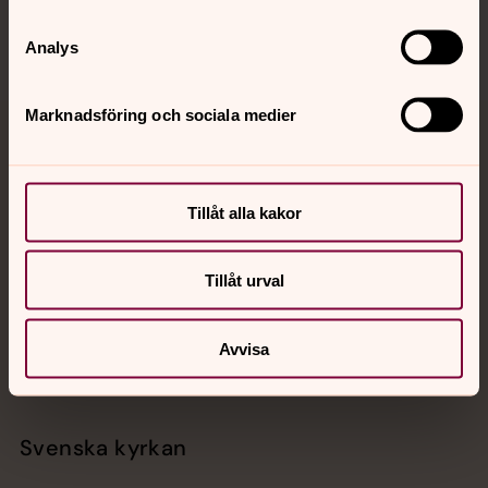
Analys
Marknadsföring och sociala medier
Jourhavande präst
Akut samtals- och krisstöd. Prata eller chatta anonymt
Tillåt alla kakor
med en präst på kvällar och nätter.
Tillåt urval
Chatt
Digitalt brev
Telefon 112
Avvisa
Svenska kyrkan