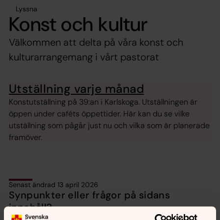
Lyssna
Konst och kultur
Välkommen att delta på våra konst och
kulturarrangemang i vårt pastorat
Utställning varje månad
Konstutställning på 39:an i Karlskoga. Utställningen är
öppen under caféts öppettider. Här kan du se vilke
utställning som pågår just nu och vilka som är planerade
framöver.
Senast ändrad 13 april 2026
Synpunkter eller frågor på sidans
innehåll?