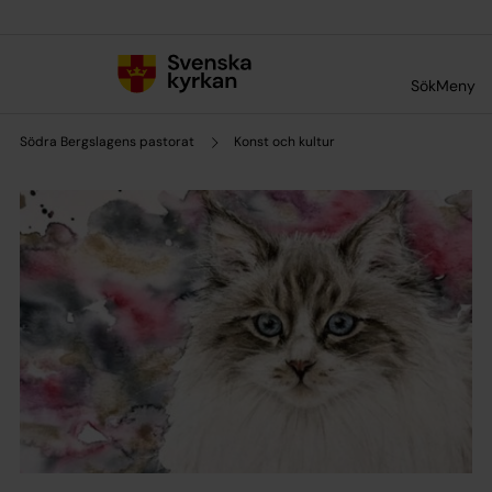
Till innehållet
Till undermeny
Sök
Meny
Södra Bergslagens pastorat
Konst och kultur