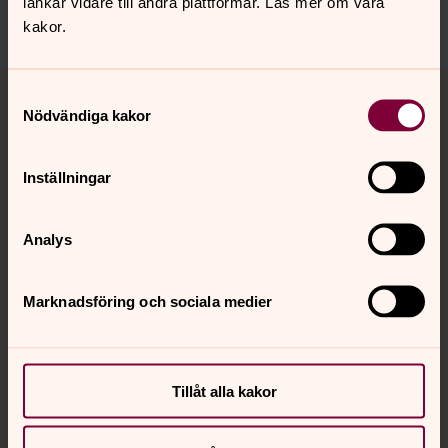
länkar vidare till andra plattformar. Läs mer om våra
Dela
kakor.
Tillbaka till toppen
Tillbaka till innehållet
Samtyckesval
Nödvändiga kakor
Kontakt
Inställningar
Analys
Kalender
Marknadsföring och sociala medier
Hitta snabbt
Tillåt alla kakor
Sociala kanaler