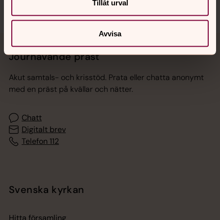
Tillåt urval
Avvisa
Jourhavande präst
Akut samtals- och krisstöd. Prata eller chatta anonymt
med en präst på kvällar och nätter.
Chatt
Digitalt brev
Telefon 112
Svenska kyrkan
Hitta församling