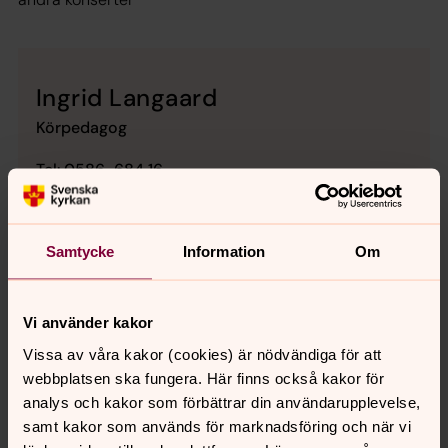
Ingrid Langaard
Körpedagog
Tel: 0586-684 16
E-post:
ingrid.langaard@svenskakyrkan.se
Samtycke
Information
Om
Vi använder kakor
Senast ändrad 15 juni 2026
Vissa av våra kakor (cookies) är nödvändiga för att
Synpunkter eller frågor på sidans
webbplatsen ska fungera. Här finns också kakor för
innehåll?
analys och kakor som förbättrar din användarupplevelse,
samt kakor som används för marknadsföring och när vi
sodrabergslagen@svenskakyrkan.se