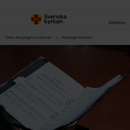
Till innehållet
Till undermeny
Sök
Meny
Södra Bergslagens pastorat
Karlskoga kyrkokör