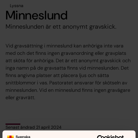
Lyssna
Minneslund
Minneslunden är ett anonymt gravskick.
Vid gravsättning i minneslund kan anhöriga inte vara
med och det finns ingen gravanordning eller gravplats
att sköta för anhöriga. Det är ett anonymt gravskick och
inga namn på de gravsatta finns vid minneslunden. Det
finns angivna platser att placera ljus och sätta
snittblommor i vas. Pastoratet ansvarar för skötseln av
minneslunden. Vid en minneslund finns ingen gravägare
eller gravrätt.
Senast ändrad 21 april 2024
Synpunkter eller frågor på sidans