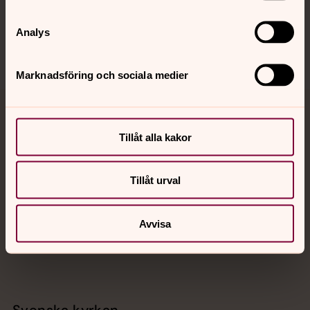
Sociala kanaler
Analys
Marknadsföring och sociala medier
Jourhavande präst
Tillåt alla kakor
Akut samtals- och krisstöd. Prata eller chatta anonymt
med en präst på kvällar och nätter.
Tillåt urval
Chatt
Avvisa
Digitalt brev
Telefon 112
Svenska kyrkan