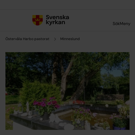
Till innehållet
Till undermeny
Sök
Meny
Östervåla Harbo pastorat
Minneslund