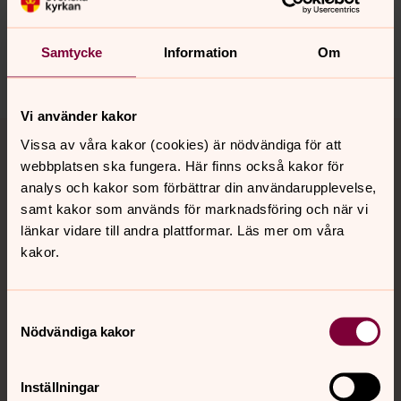
innehåll?
ostervala-harbo.pastorat@svenskakyrkan.se
Samtycke
Information
Om
Dela
Vi använder kakor
Tillbaka till toppen
Tillbaka till innehållet
Vissa av våra kakor (cookies) är nödvändiga för att
webbplatsen ska fungera. Här finns också kakor för
analys och kakor som förbättrar din användarupplevelse,
samt kakor som används för marknadsföring och när vi
Kontakt
länkar vidare till andra plattformar. Läs mer om våra
kakor.
Kalender
Samtyckesval
Nödvändiga kakor
Hitta snabbt
Inställningar