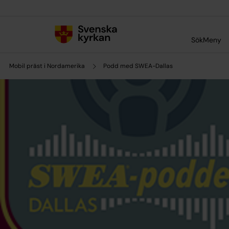
Till innehållet
Till undermeny
Sök
Meny
Mobil präst i Nordamerika
Podd med SWEA-Dallas