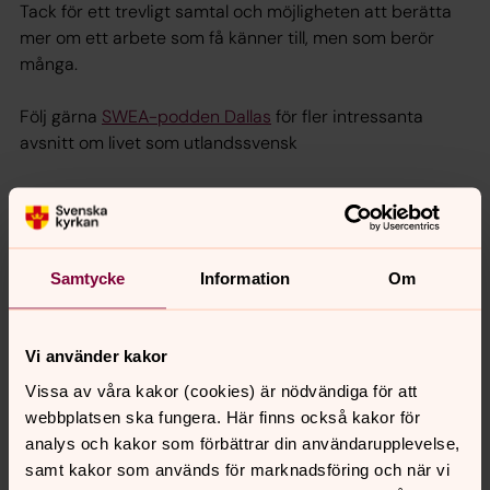
Tack för ett trevligt samtal och möjligheten att berätta
mer om ett arbete som få känner till, men som berör
många.
Följ gärna
SWEA-podden Dallas
för fler intressanta
avsnitt om livet som utlandssvensk
För att se innehållet behöver du acceptera kakor
för marknadsföring.
Samtycke
Information
Om
Ändra dina marknadsföring för kakor
Vi använder kakor
Vissa av våra kakor (cookies) är nödvändiga för att
webbplatsen ska fungera. Här finns också kakor för
analys och kakor som förbättrar din användarupplevelse,
samt kakor som används för marknadsföring och när vi
Senast ändrad 1 juni 2026