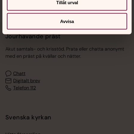
Tillåt urval
Avvisa
Jourhavande präst
Akut samtals- och krisstöd. Prata eller chatta anonymt
med en präst på kvällar och nätter.
Chatt
Digitalt brev
Telefon 112
Svenska kyrkan