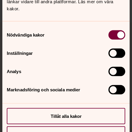
länkar vidare till andra plattformar. Läs mer om våra
Dela
kakor.
Tillbaka till toppen
Tillbaka till innehållet
Samtyckesval
Nödvändiga kakor
Inställningar
Kontakt
Analys
Kalender
Marknadsföring och sociala medier
Hitta snabbt
Tillåt alla kakor
Sociala kanaler