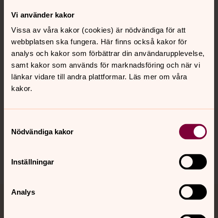
Vi använder kakor
Kontakt
Vissa av våra kakor (cookies) är nödvändiga för att
webbplatsen ska fungera. Här finns också kakor för
analys och kakor som förbättrar din användarupplevelse,
Kalender
samt kakor som används för marknadsföring och när vi
länkar vidare till andra plattformar. Läs mer om våra
kakor.
Hitta snabbt
Samtyckesval
Sociala kanaler
Nödvändiga kakor
Inställningar
Analys
Jourhavande präst