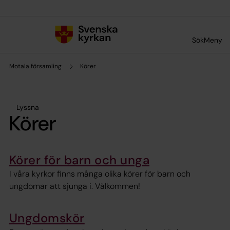
Till innehållet
Till undermeny
Sök
Meny
Motala församling
Körer
Lyssna
Körer
Körer för barn och unga
I våra kyrkor finns många olika körer för barn och
ungdomar att sjunga i. Välkommen!
Ungdomskör