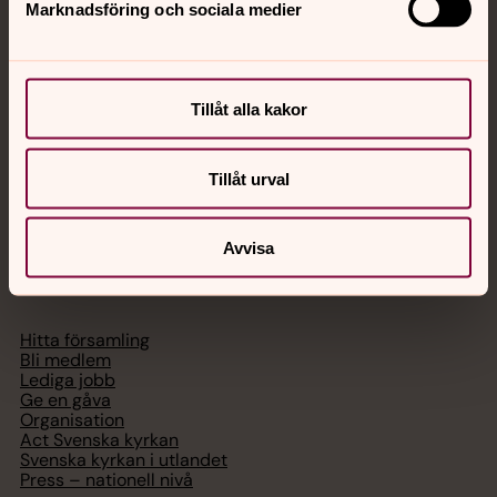
Marknadsföring och sociala medier
Akut samtals- och krisstöd. Prata eller chatta anonymt
med en präst på kvällar och nätter.
Tillåt alla kakor
Chatt
Digitalt brev
Telefon 112
Tillåt urval
Avvisa
Svenska kyrkan
Hitta församling
Bli medlem
Lediga jobb
Ge en gåva
Organisation
Act Svenska kyrkan
Svenska kyrkan i utlandet
Press – nationell nivå