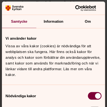
Synpunkter eller frågor på sidans
innehåll?
medelpadssodra.pastorat@svenskakyrkan.se
Samtycke
Information
Om
Dela
Vi använder kakor
Vissa av våra kakor (cookies) är nödvändiga för att
Tillbaka till toppen
Tillbaka till innehållet
webbplatsen ska fungera. Här finns också kakor för
analys och kakor som förbättrar din användarupplevelse,
samt kakor som används för marknadsföring och när vi
länkar vidare till andra plattformar. Läs mer om våra
Kontakt
kakor.
Kalender
Samtyckesval
Nödvändiga kakor