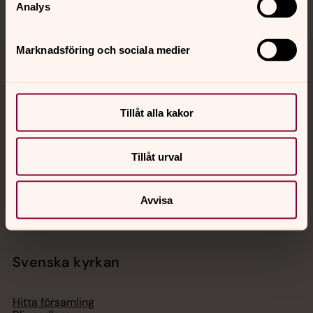
Analys
Marknadsföring och sociala medier
Jourhavande präst
Akut samtals- och krisstöd. Prata eller chatta anonymt
Tillåt alla kakor
med en präst på kvällar och nätter.
Tillåt urval
Chatt
Digitalt brev
Telefon 112
Avvisa
Svenska kyrkan
Hitta församling