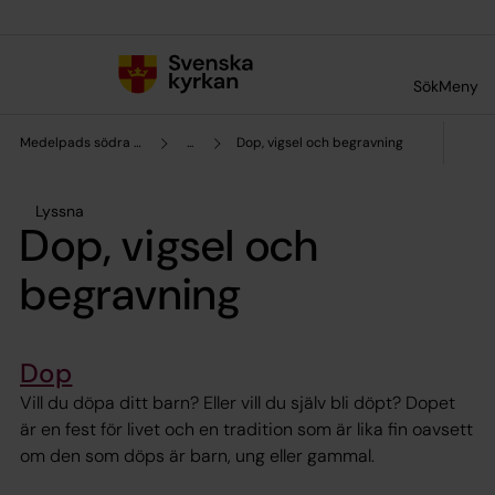
Till innehållet
Till undermeny
Sök
Meny
Medelpads södra pastorat
...
Dop, vigsel och begravning
Lyssna
Dop, vigsel och
begravning
Dop
Vill du döpa ditt barn? Eller vill du själv bli döpt? Dopet
är en fest för livet och en tradition som är lika fin oavsett
om den som döps är barn, ung eller gammal.