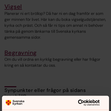
Vigsel
Planerar ni ert bröllop? Då har ni en dag framför er som
ger minnen för livet. Här kan du boka vigselgudstjänsten,
kyrka och präst. Och så får ni tips om annat ni behöver
tänka på genom länkarna till Svenska kyrkans
gemensamma sidor.
Begravning
Om du vill ordna en kyrklig begravning eller har frågor
kring en så kontaktar du oss.
Synpunkter eller frågor på sidans
innehåll?
medelpadssodra.pastorat@svenskakyrkan.se