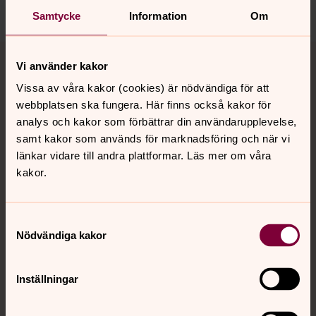
Samtycke
Information
Om
Tillbaka till toppen
Tillbaka till innehållet
Vi använder kakor
Vissa av våra kakor (cookies) är nödvändiga för att
webbplatsen ska fungera. Här finns också kakor för
Kontakt
analys och kakor som förbättrar din användarupplevelse,
samt kakor som används för marknadsföring och när vi
länkar vidare till andra plattformar. Läs mer om våra
Kalender
kakor.
Samtyckesval
Hitta snabbt
Nödvändiga kakor
Sociala kanaler
Inställningar