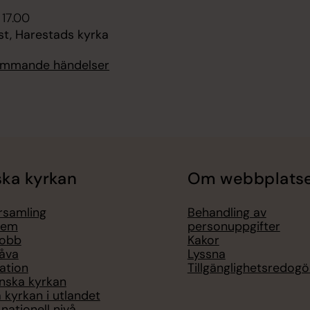
 17.00
st, Harestads kyrka
kommande händelser
ka kyrkan
Om webbplats
örsamling
Behandling av
lem
personuppgifter
jobb
Kakor
åva
Lyssna
ation
Tillgänglighetsredogö
nska kyrkan
 kyrkan i utlandet
nationell nivå