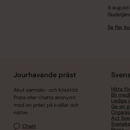
9 augusti
Gudstjän
Se fler 
Jourhavande präst
Svens
Hitta f
Akut samtals- och krisstöd.
Bli med
Prata eller chatta anonymt
Lediga 
med en präst på kvällar och
Ge en g
Organis
nätter.
Act Sve
Svenska
Chatt
Press – 