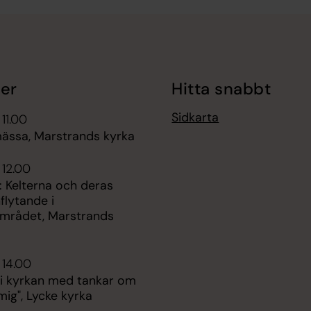
er
Hitta snabbt
Sidkarta
 11.00
mässa, Marstrands kyrka
 12.00
: Kelterna och deras
nflytande i
mrådet, Marstrands
 14.00
 i kyrkan med tankar om
mig", Lycke kyrka