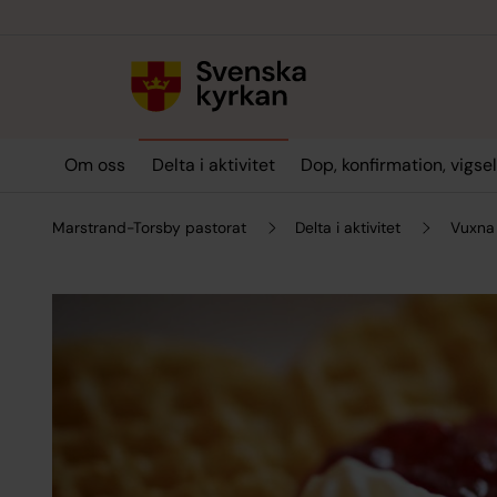
Till innehållet
Till undermeny
Om oss
Delta i aktivitet
Dop, konfirmation, vigse
Marstrand-Torsby pastorat
Delta i aktivitet
Vuxna