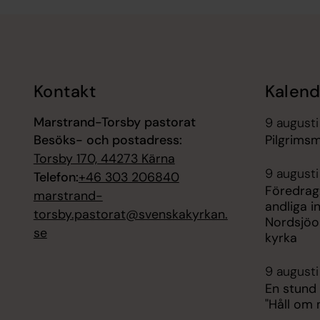
Tillbaka till toppen
Tillbaka till innehållet
Kontakt
Kalend
Marstrand-Torsby pastorat
9 augusti
Besöks- och postadress:
Pilgrims
Torsby 170, 44273 Kärna
9 augusti
Telefon:
+46 303 206840
Föredrag
marstrand-
andliga i
torsby.pastorat@svenskakyrkan.
Nordsjöo
se
kyrka
9 augusti
En stund
"Håll om 