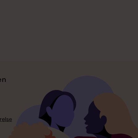
en
relse