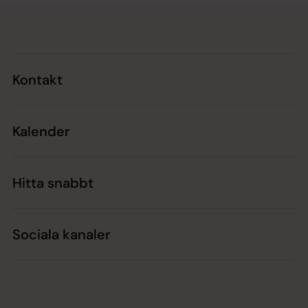
Tillbaka till toppen
Tillbaka till innehållet
Kontakt
Kalender
Hitta snabbt
Sociala kanaler