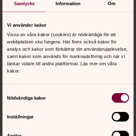
Rektor, Marstrand-Torsby pastorat
Samtycke
Information
Om
Direkt:
0303-206838
anna.eklof-valdes@svenskakyrkan.se
E-post:
Vi använder kakor
Vissa av våra kakor (cookies) är nödvändiga för att
webbplatsen ska fungera. Här finns också kakor för
analys och kakor som förbättrar din användarupplevelse,
Odlar egna grönsaker
samt kakor som används för marknadsföring och när vi
Lyckans 32 kvadratmeter stora växthus används som en
länkar vidare till andra plattformar. Läs mer om våra
del i vårt hållbarhetsarbete och arbetet med odling i
kakor.
växthuset som en del i läroplanens mål. Barnen lär sig
att odla från frö till färdig produkt. Vi äter egenodlade
grönsaker under en del av året.
Samtyckesval
Nödvändiga kakor
Inställningar
Analys