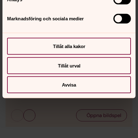
Marknadsföring och sociala medier
Tillåt alla kakor
Tillåt urval
Bild 1 av 2
Avvisa
Bild 
Öppna bildspel